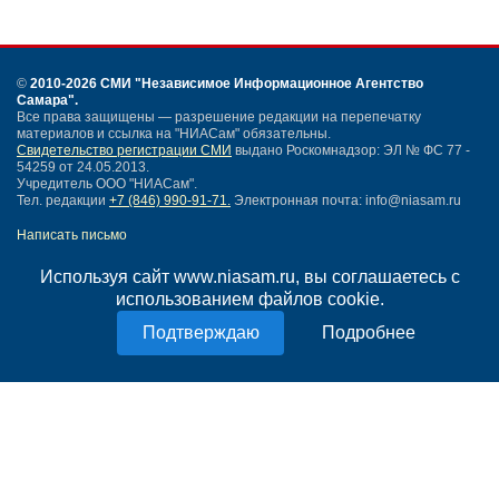
©
2010-2026 СМИ
"Независимое Информационное Агентство
Самара"
.
Все права защищены — разрешение редакции на перепечатку
материалов и ссылка на "НИАСам" обязательны.
Свидетельство регистрации СМИ
выдано Роскомнадзор: ЭЛ № ФС 77 -
54259 от 24.05.2013.
Учредитель ООО "НИАСам".
Тел. редакции
+7 (846) 990-91-71.
Электронная почта: info@niasam.ru
Написать письмо
Карта сайта
Используя сайт www.niasam.ru, вы соглашаетесь с
Нашли ошибку?
использованием файлов cookie.
Политика конфиденциальности
Согласие на обработку персональных данных
Подробнее
18+
НИА Самара - новости Самары сегодня, последние новости Самары
Тольятти и Самарской области