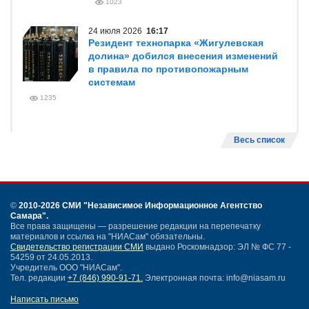
1023
24 июля 2026
16:17
Резидент технопарка «Жигулевская
долина» добился внесения изменений
в правила по противопожарным
системам
1235
Весь список
©
2010-2026 СМИ
"Независимое Информационное Агентство
Самара"
.
Все права защищены — разрешение редакции на перепечатку
материалов и ссылка на "НИАСам" обязательны.
Свидетельство регистрации СМИ
выдано Роскомнадзор: ЭЛ № ФС 77 -
54259 от 24.05.2013.
Учредитель ООО "НИАСам".
Тел. редакции
+7 (846) 990-91-71.
Электронная почта: info@niasam.ru
Написать письмо