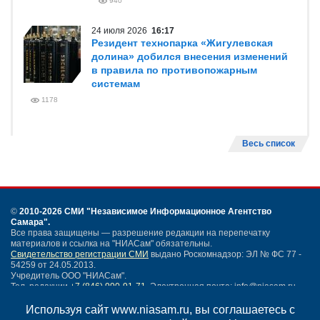
940
24 июля 2026
16:17
Резидент технопарка «Жигулевская
долина» добился внесения изменений
в правила по противопожарным
системам
1178
Весь список
©
2010-2026 СМИ
"Независимое Информационное Агентство
Самара"
.
Все права защищены — разрешение редакции на перепечатку
материалов и ссылка на "НИАСам" обязательны.
Свидетельство регистрации СМИ
выдано Роскомнадзор: ЭЛ № ФС 77 -
54259 от 24.05.2013.
Учредитель ООО "НИАСам".
Тел. редакции
+7 (846) 990-91-71.
Электронная почта: info@niasam.ru
Написать письмо
Используя сайт www.niasam.ru, вы соглашаетесь с