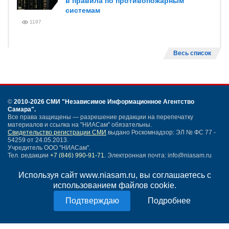
в правила по противопожарным
системам
1197
Весь список
©
2010-2026 СМИ
"Независимое Информационное Агентство
Самара"
.
Все права защищены — разрешение редакции на перепечатку
материалов и ссылка на "НИАСам" обязательны.
Свидетельство регистрации СМИ
выдано Роскомнадзор: ЭЛ № ФС 77 -
54259 от 24.05.2013.
Учредитель ООО "НИАСам".
Тел. редакции
+7 (846) 990-91-71.
Электронная почта: info@niasam.ru
Написать письмо
Используя сайт www.niasam.ru, вы соглашаетесь с
Карта сайта
использованием файлов cookie.
Нашли ошибку?
Подробнее
Политика конфиденциальности
Согласие на обработку персональных данных
18+