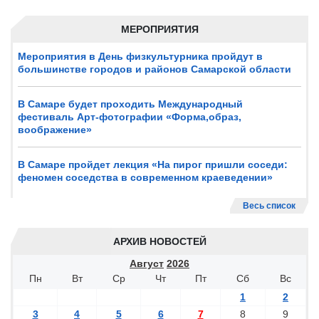
МЕРОПРИЯТИЯ
Мероприятия в День физкультурника пройдут в
большинстве городов и районов Самарской области
В Самаре будет проходить Международный
фестиваль Арт-фотографии «Форма,образ,
воображение»
В Самаре пройдет лекция «На пирог пришли соседи:
феномен соседства в современном краеведении»
Весь список
АРХИВ НОВОСТЕЙ
Август
2026
Пн
Вт
Ср
Чт
Пт
Сб
Вс
1
2
3
4
5
6
7
8
9