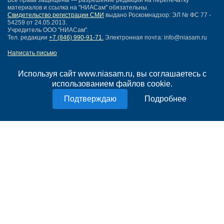
Все права защищены — разрешение редакции на перепечатку
материалов и ссылка на "НИАСам" обязательны.
Свидетельство регистрации СМИ
выдано Роскомнадзор: ЭЛ № ФС 77 -
54259 от 24.05.2013.
Учредитель ООО "НИАСам".
Тел. редакции
+7 (846) 990-91-71.
Электронная почта: info@niasam.ru
Написать письмо
Карта сайта
Нашли ошибку?
Используя сайт www.niasam.ru, вы соглашаетесь с
Политика конфиденциальности
использованием файлов cookie.
Согласие на обработку персональных данных
Подробнее
18+
НИА Самара - новости Самары сегодня, последние новости Самары
Тольятти и Самарской области
Создание сайта —
mediaidea