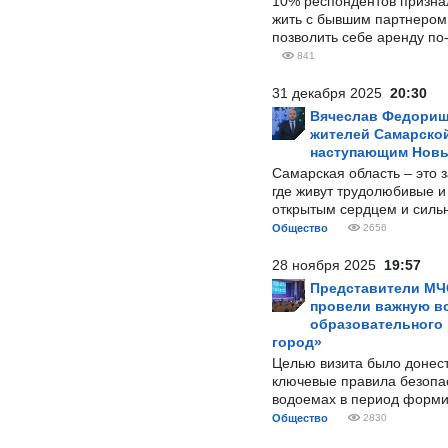
10% респондентов призна
жить с бывшим партнером и
позволить себе аренду по
841
31 декабря 2025
20:30
Вячеслав Федорищ
жителей Самарской
наступающим Нов
Самарская область – это 
где живут трудолюбивые и
открытым сердцем и силь
Общество
2656
28 ноября 2025
19:57
Представители МЧ
провели важную вс
образовательного
город»
Целью визита было донес
ключевые правила безопа
водоемах в период форми
Общество
2830