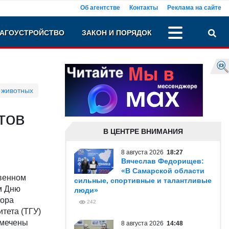
Об агентстве
Контакты
Реклама на сайте
АГОУСТРОЙСТВО
ЗАКОН И ПОРЯДОК
 животных
тов
В ЦЕНТРЕ ВНИМАНИЯ
8 августа 2026
18:27
Вячеслав Федорищев:
«В Самарской области
твенном
сильные, спортивные и талантливые
м Дню
люди»
тора
242
итета (ТГУ)
тмечены
8 августа 2026
14:48