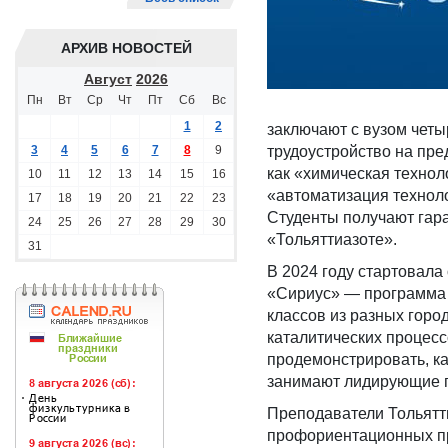
АРХИВ НОВОСТЕЙ
Август
2026
Пн
Вт
Ср
Чт
Пт
Сб
Вс
1
2
заключают с вузом чет
3
4
5
6
7
8
9
трудоустройство на пре
как «химическая технол
10
11
12
13
14
15
16
«автоматизация техноло
17
18
19
20
21
22
23
Студенты получают гар
24
25
26
27
28
29
30
«Тольяттиазоте».
31
В 2024 году стартовал
«Сириус» — программа «
классов из разных горо
каталитических процесс
продемонстрировать, ка
занимают лидирующие 
Преподаватели Тольятти
профориентационных пр