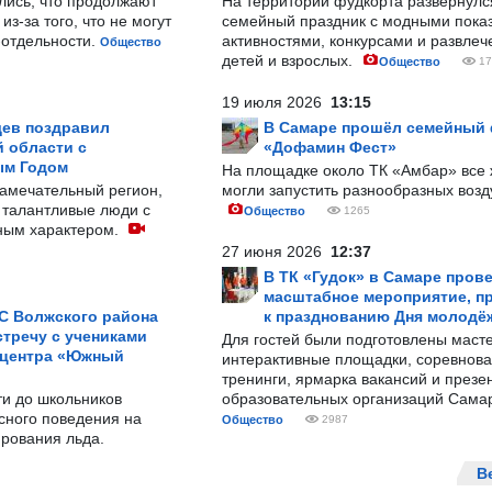
лись, что продолжают
На территории фудкорта развернул
з-за того, что не могут
семейный праздник с модными показ
-отдельности.
активностями, конкурсами и развле
Общество
детей и взрослых.
Общество
17
19 июля 2026
13:15
ев поздравил
В Самаре прошёл семейный
 области с
«Дофамин Фест»
ым Годом
На площадке около ТК «Амбар» вс
замечательный регион,
могли запустить разнообразных воз
 талантливые люди с
Общество
1265
ным характером.
27 июня 2026
12:37
В ТК «Гудок» в Самаре пров
масштабное мероприятие, п
С Волжского района
к празднованию Дня молодё
тречу с учениками
Для гостей были подготовлены масте
 центра «Южный
интерактивные площадки, соревнова
тренинги, ярмарка вакансий и презе
ти до школьников
образовательных организаций Сама
сного поведения на
Общество
2987
рования льда.
В