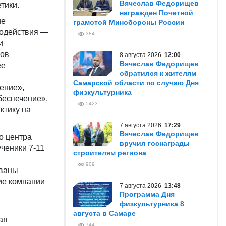
Вячеслав Федорищев
тики.
награжден Почетной
ие
грамотой Минобороны России
модействия —
384
и
сов
8 августа 2026
12:00
Вячеслав Федорищев
ее
обратился к жителям
Самарской области по случаю Дня
ение»,
физкультурника
беспечение».
5423
ктику на
7 августа 2026
17:29
Вячеслав Федорищев
о центра
вручил госнаграды
ченики 7-11
строителям региона
909
званы
кие компании
7 августа 2026
13:48
Программа Дня
физкультурника 8
августа в Самаре
ая
744