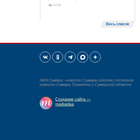
1219
Весь список
НИА Самара - новости Самары сегодня, последние
новости Самары Тольятти и Самарской области
Создание сайта —
mediaidea