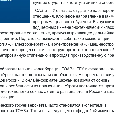
лучшие студенты института химии и энерге
ТОАЗ и ТГУ связывают давние партнерск
отношения. Ключевое направление взаи
программа целевого обучения. Выпускник
подшефных инженерно-технических клас
ырехстороннее соглашение, предусматривающее дальнейш
дприятие. Подготовка включает в себя такие компетенции,
огия», «электроэнергетика и электротехника», «машиностро
гических процессов» и «конструкторско-технологическое о
антированную стипендию и проходят производственную пра
а образовательная коллаборация ТОАЗа, ТГУ и федеральног
Уроки настоящего катализа». Участниками проекта стали у
дов России. В онлайн-формате школьники изучают основы
ов и особенности их применения. «Уроки настоящего» при
кие технологии сейчас активно развиваются в России и ка
позиции.
нского госуниверситета часто становятся экспертами в
оектах ТОАЗа. Так, и.о. заведующего кафедрой «Химическ