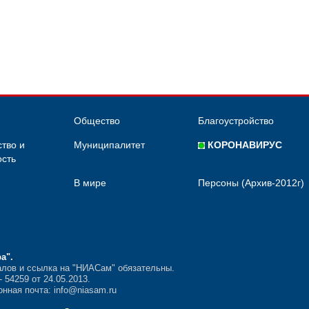
Общество
Благоустройство
тво и
Муниципалитет
КОРОНАВИРУС
сть
В мире
Персоны (Архив-2012г)
ра"
.
лов и ссылка на "НИАСам" обязательны.
54259 от 24.05.2013.
нная почта: info@niasam.ru