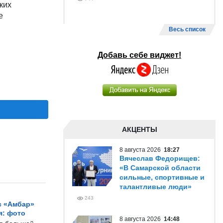
ких
е
Весь список
Добавь себе виджет!
АКЦЕНТЫ
8 августа 2026
18:27
Вячеслав Федорищев:
«В Самарской области
сильные, спортивные и
талантливые люди»
243
с «Амбар»
я: фото
8 августа 2026
14:48