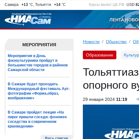
Самара
+13
°C, Тольятти
+14
°C
Курсы валют ЦБ РФ:
USD
8
ЛЕНТА НОВО
Новости
Общество
Об
МЕРОПРИЯТИЯ
Образование
Культу
Мероприятия в День
физкультурника пройдут в
большинстве городов и районов
Тольяттиаз
Самарской области
опорного в
В Самаре будет проходить
Международный фестиваль Арт-
фотографии «Форма,образ,
воображение»
29 января 2024
11:19
В Самаре пройдет лекция «На
пирог пришли соседи: феномен
соседства в современном
краеведении»
Весь список