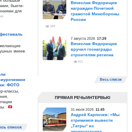
ся большой
Вячеслав Федорищев
ами, бьюти-
награжден Почетной
чениями для
грамотой Минобороны
46
России
385
 фестиваль
7 августа 2026
17:29
Вячеслав Федорищев
е желающие
вручил госнаграды
душных змеев.
строителям региона
911
ели
риуроченное
Весь список
жи: ФОТО
р-классы,
ния,
ПРЯМАЯ РЕЧЬ/ИНТЕРВЬЮ
нтации
ры.
31 июля 2026
11:45
Андрей Карпочев: «Мы
стремимся вывести
„Татры“ из
есь список
эксплуатации»