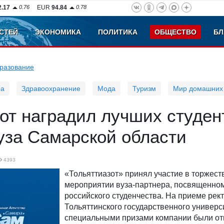
2.17
0.76
EUR
94.84
0.78
СТЕЙ
ЭКОНОМИКА
ПОЛИТИКА
ОБЩЕСТВО
БЛ
разование
ра
Здравоохранение
Мода
Туризм
Мир домашних
от наградил лучших студен
уза Самарской области
4393
«Тольяттиазот» принял участие в торжес
мероприятии вуза-партнера, посвященно
российского студенчества. На приеме рек
Тольяттинского государственного универс
специальными призами компании были о