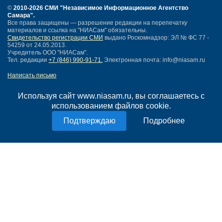
©
2010-2026 СМИ
"Независимое Информационное Агентство
Самара"
.
Все права защищены — разрешение редакции на перепечатку
материалов и ссылка на "НИАСам" обязательны.
Свидетельство регистрации СМИ
выдано Роскомнадзор: ЭЛ № ФС 77 -
54259 от 24.05.2013.
Учредитель ООО "НИАСам".
Тел. редакции
+7 (846) 990-91-71.
Электронная почта: info@niasam.ru
Написать письмо
Карта сайта
Нашли ошибку?
Используя сайт www.niasam.ru, вы соглашаетесь с
Политика конфиденциальности
использованием файлов cookie.
Согласие на обработку персональных данных
Подробнее
18+
НИА Самара - новости Самары сегодня, последние новости Самары
Тольятти и Самарской области
Создание сайта —
mediaidea