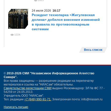
1005
24 июля 2026
16:17
Резидент технопарка «Жигулевская
долина» добился внесения изменений
в правила по противопожарным
системам
1224
Весь список
©
2010-2026 СМИ
"Независимое Информационное Агентство
Самара"
.
Все права защищены — разрешение редакции на перепечатку
материалов и ссылка на "НИАСам" обязательны.
Свидетельство регистрации СМИ
выдано Роскомнадзор: ЭЛ № ФС 77 -
54259 от 24.05.2013.
Учредитель ООО "НИАСам".
Тел. редакции
+7 (846) 990-91-71.
Электронная почта: info@niasam.ru
Написать письмо