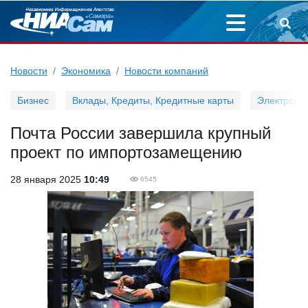
Новости
Экономика
Новости компаний
Бизнес
Вклады, Кредиты, Кредитные карты
Электронн
Почта России завершила крупный
проект по импортозамещению
28 января 2025
10:49
6545