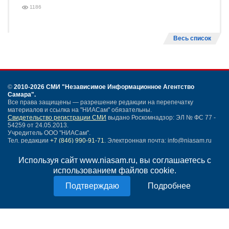
1186
Весь список
©
2010-2026 СМИ
"Независимое Информационное Агентство
Самара"
.
Все права защищены — разрешение редакции на перепечатку
материалов и ссылка на "НИАСам" обязательны.
Свидетельство регистрации СМИ
выдано Роскомнадзор: ЭЛ № ФС 77 -
54259 от 24.05.2013.
Учредитель ООО "НИАСам".
Тел. редакции
+7 (846) 990-91-71.
Электронная почта: info@niasam.ru
Написать письмо
Используя сайт www.niasam.ru, вы соглашаетесь с
Карта сайта
использованием файлов cookie.
Нашли ошибку?
Подробнее
Политика конфиденциальности
Согласие на обработку персональных данных
18+