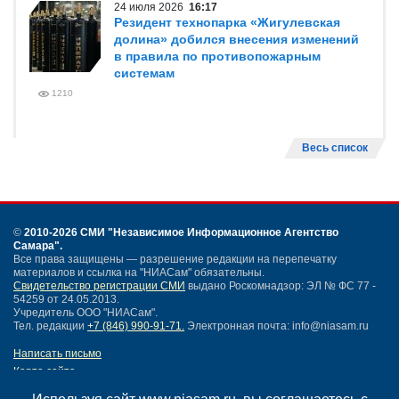
24 июля 2026
16:17
Резидент технопарка «Жигулевская
долина» добился внесения изменений
в правила по противопожарным
системам
1210
Весь список
©
2010-2026 СМИ
"Независимое Информационное Агентство
Самара"
.
Все права защищены — разрешение редакции на перепечатку
материалов и ссылка на "НИАСам" обязательны.
Свидетельство регистрации СМИ
выдано Роскомнадзор: ЭЛ № ФС 77 -
54259 от 24.05.2013.
Учредитель ООО "НИАСам".
Тел. редакции
+7 (846) 990-91-71.
Электронная почта: info@niasam.ru
Написать письмо
Карта сайта
Нашли ошибку?