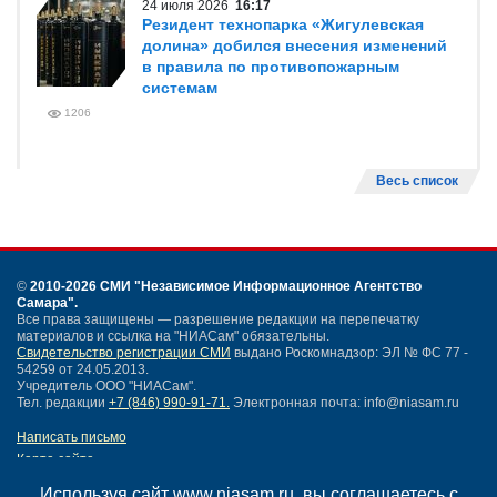
24 июля 2026
16:17
Резидент технопарка «Жигулевская
долина» добился внесения изменений
в правила по противопожарным
системам
1206
Весь список
©
2010-2026 СМИ
"Независимое Информационное Агентство
Самара"
.
Все права защищены — разрешение редакции на перепечатку
материалов и ссылка на "НИАСам" обязательны.
Свидетельство регистрации СМИ
выдано Роскомнадзор: ЭЛ № ФС 77 -
54259 от 24.05.2013.
Учредитель ООО "НИАСам".
Тел. редакции
+7 (846) 990-91-71.
Электронная почта: info@niasam.ru
Написать письмо
Карта сайта
Нашли ошибку?
Используя сайт www.niasam.ru, вы соглашаетесь с