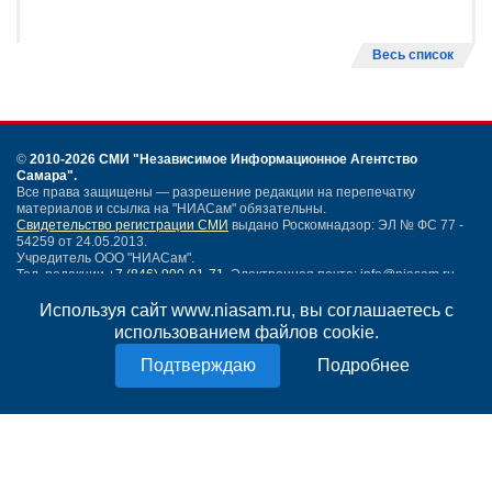
Весь список
©
2010-2026 СМИ
"Независимое Информационное Агентство
Самара"
.
Все права защищены — разрешение редакции на перепечатку
материалов и ссылка на "НИАСам" обязательны.
Свидетельство регистрации СМИ
выдано Роскомнадзор: ЭЛ № ФС 77 -
54259 от 24.05.2013.
Учредитель ООО "НИАСам".
Тел. редакции
+7 (846) 990-91-71.
Электронная почта: info@niasam.ru
Написать письмо
Используя сайт www.niasam.ru, вы соглашаетесь с
Карта сайта
использованием файлов cookie.
Нашли ошибку?
Подробнее
Политика конфиденциальности
Согласие на обработку персональных данных
18+