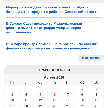
Мероприятия в День физкультурника пройдут в
большинстве городов и районов Самарской области
В Самаре будет проходить Международный
фестиваль Арт-фотографии «Форма,образ,
воображение»
В Самаре пройдет лекция «На пирог пришли соседи:
феномен соседства в современном краеведении»
Весь список
АРХИВ НОВОСТЕЙ
Август
2026
Пн
Вт
Ср
Чт
Пт
Сб
Вс
1
2
3
4
5
6
7
8
9
10
11
12
13
14
15
16
17
18
19
20
21
22
23