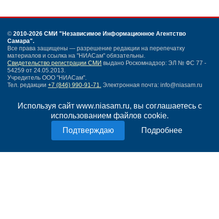
©
2010-2026 СМИ
"Независимое Информационное Агентство
Самара"
.
Все права защищены — разрешение редакции на перепечатку
материалов и ссылка на "НИАСам" обязательны.
Свидетельство регистрации СМИ
выдано Роскомнадзор: ЭЛ № ФС 77 -
54259 от 24.05.2013.
Учредитель ООО "НИАСам".
Тел. редакции
+7 (846) 990-91-71.
Электронная почта: info@niasam.ru
Написать письмо
Используя сайт www.niasam.ru, вы соглашаетесь с
Карта сайта
использованием файлов cookie.
Нашли ошибку?
Политика конфиденциальности
Подробнее
Согласие на обработку персональных данных
18+
НИА Самара - новости Самары сегодня, последние новости Самары
Тольятти и Самарской области