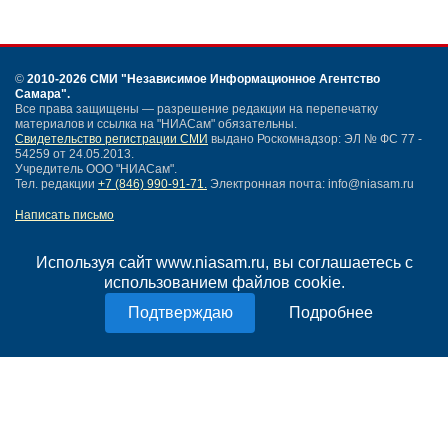
©
2010-2026 СМИ
"Независимое Информационное Агентство
Самара"
.
Все права защищены — разрешение редакции на перепечатку
материалов и ссылка на "НИАСам" обязательны.
Свидетельство регистрации СМИ
выдано Роскомнадзор: ЭЛ № ФС 77 -
54259 от 24.05.2013.
Учредитель ООО "НИАСам".
Тел. редакции
+7 (846) 990-91-71.
Электронная почта: info@niasam.ru
Написать письмо
Карта сайта
Нашли ошибку?
Используя сайт www.niasam.ru, вы соглашаетесь с
Политика конфиденциальности
использованием файлов cookie.
Согласие на обработку персональных данных
Подробнее
18+
НИА Самара - новости Самары сегодня, последние новости Самары
Тольятти и Самарской области