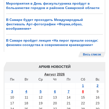
Мероприятия в День физкультурника пройдут в
большинстве городов и районов Самарской области
В Самаре будет проходить Международный
фестиваль Арт-фотографии «Форма,образ,
воображение»
В Самаре пройдет лекция «На пирог пришли соседи:
феномен соседства в современном краеведении»
Весь список
АРХИВ НОВОСТЕЙ
Август
2026
Пн
Вт
Ср
Чт
Пт
Сб
Вс
1
2
3
4
5
6
7
8
9
10
11
12
13
14
15
16
17
18
19
20
21
22
23