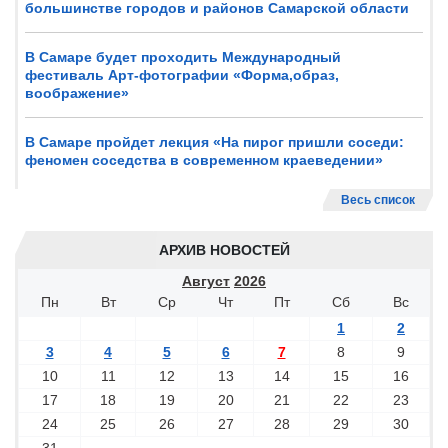
большинстве городов и районов Самарской области
В Самаре будет проходить Международный
фестиваль Арт-фотографии «Форма,образ,
воображение»
В Самаре пройдет лекция «На пирог пришли соседи:
феномен соседства в современном краеведении»
Весь список
АРХИВ НОВОСТЕЙ
Август
2026
Пн
Вт
Ср
Чт
Пт
Сб
Вс
1
2
3
4
5
6
7
8
9
10
11
12
13
14
15
16
17
18
19
20
21
22
23
24
25
26
27
28
29
30