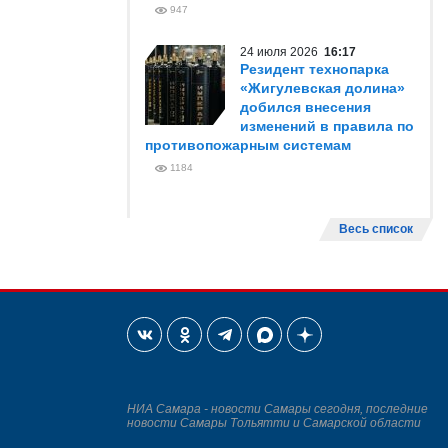
947
24 июля 2026
16:17
Резидент технопарка
«Жигулевская долина»
добился внесения
изменений в правила по
противопожарным системам
1184
Весь список
НИА Самара - новости Самары сегодня, последние
новости Самары Тольятти и Самарской области