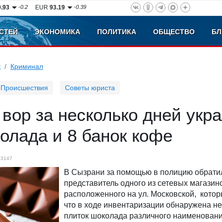
0.93
-0.2
EUR
93.19
-0.39
СТЕЙ
ЭКОНОМИКА
ПОЛИТИКА
ОБЩЕСТВО
БЛ
к
Криминал
Происшествия
Советы юриста
вор за несколько дней укра
олада и 8 банок кофе
3147
В Сызрани за помощью в полицию обрати
представитель одного из сетевых магазин
расположенного на ул. Московской, кото
что в ходе инвентаризации обнаружена не
плиток шоколада различного наименовани