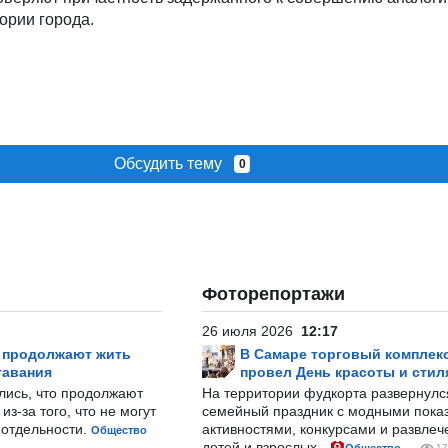
ории города.
Обсудить тему
0
Фоторепортажи
26 июля 2026
12:17
р продолжают жить
В Самаре торговый комплек
тавания
провел День красоты и стил
лись, что продолжают
На территории фудкорта развернул
з-за того, что не могут
семейный праздник с модными показ
-отдельности.
активностями, конкурсами и развле
Общество
детей и взрослых.
17