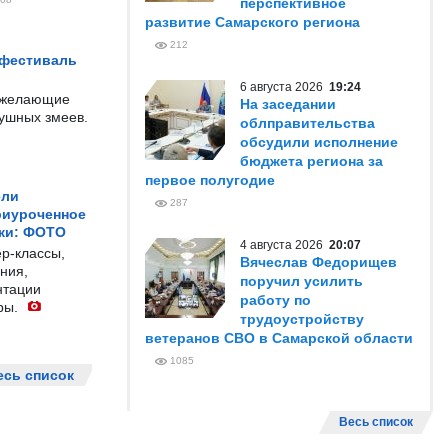
перспективное
развитие Самарского региона
212
 фестиваль
6 августа 2026
19:24
е желающие
На заседании
душных змеев.
облправительства
обсудили исполнение
бюджета региона за
первое полугодие
ели
287
риуроченное
жи: ФОТО
4 августа 2026
20:07
р-классы,
Вячеслав Федорищев
ния,
поручил усилить
нтации
работу по
ры.
трудоустройству
ветеранов СВО в Самарской области
1085
есь список
Весь список