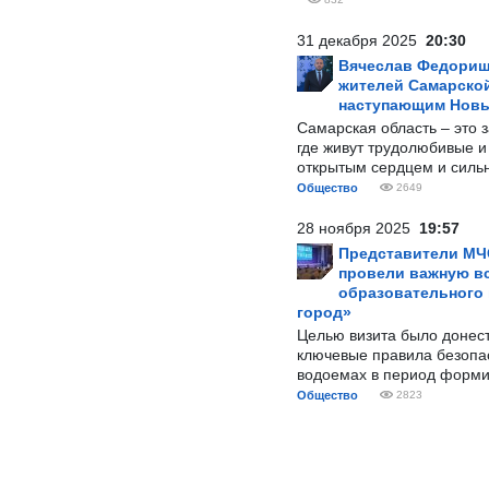
31 декабря 2025
20:30
Вячеслав Федорищ
жителей Самарской
наступающим Нов
Самарская область – это 
где живут трудолюбивые и
открытым сердцем и силь
Общество
2649
28 ноября 2025
19:57
Представители МЧ
провели важную вс
образовательного
город»
Целью визита было донес
ключевые правила безопа
водоемах в период форми
Общество
2823