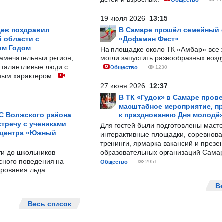
Общество
19 июля 2026
13:15
ев поздравил
В Самаре прошёл семейный
 области с
«Дофамин Фест»
ым Годом
На площадке около ТК «Амбар» вс
замечательный регион,
могли запустить разнообразных воз
 талантливые люди с
Общество
1230
ным характером.
27 июня 2026
12:37
В ТК «Гудок» в Самаре пров
масштабное мероприятие, п
С Волжского района
к празднованию Дня молодё
тречу с учениками
Для гостей были подготовлены масте
 центра «Южный
интерактивные площадки, соревнова
тренинги, ярмарка вакансий и презе
ти до школьников
образовательных организаций Сама
сного поведения на
Общество
2951
рования льда.
В
Весь список