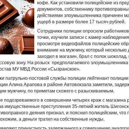
кофе. Как установили полицейские из пр
документов, собственнику противоправн
действиями злоумышленника причинен м
ущерб в размере более 17 тысяч рублей.
Сотрудники полиции опросили работников
точки, изучили записи с камер наблюдения
просмотре видеофайлов полицейские обр
внимание на мужчину, который несколько
заходил в магазин, брал с полок шоколад, 
ассовую зону. На розыск предполагаемого злоумышленник
остав МУ МВД России «Сызранское».
ики патрульно-постовой службы полиции лейтенант полици
ции Алина Арапова в районе Автовокзала заметили, задер
ции мужчину, по приметам схожего с разыскиваемым.
е подозреваемого в совершении четырех краж с магазина 
за имущественные преступления 35-летний житель Шигонск
тивоправного деяния признал, и пояснил полицейским, что
охожим, а деньги тратил на собственные нужды.
оверяют причастность задержанного к совершению аналог