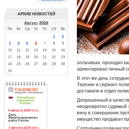
АРХИВ НОВОСТЕЙ
Август
2026
Пн
Вт
Ср
Чт
Пт
Сб
Вс
1
2
3
4
5
6
7
8
9
10
11
12
13
14
15
16
17
18
19
20
21
22
23
оплачивая, проходил к
24
25
26
27
28
29
30
ориентировал личный с
31
В этот же день сотрудн
Терехин и сержант поли
доставили в отдел поли
Допрошенный в качеств
неоднократно судимый 
вину в совершении про
имущество продавал пр
Сотрудники полиции пр