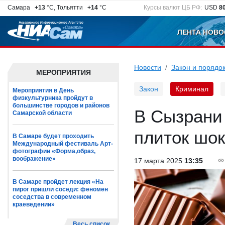
Самара
+13
°C, Тольятти
+14
°C
Курсы валют ЦБ РФ:
USD
8
ЛЕНТА НОВО
Новости
Закон и порядо
МЕРОПРИЯТИЯ
Закон
Криминал
Мероприятия в День
физкультурника пройдут в
большинстве городов и районов
В Сызрани 
Самарской области
плиток шок
В Самаре будет проходить
Международный фестиваль Арт-
фотографии «Форма,образ,
воображение»
17 марта 2025
13:35
В Самаре пройдет лекция «На
пирог пришли соседи: феномен
соседства в современном
краеведении»
Весь список