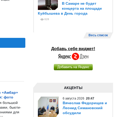
В Самаре не будет
концерта на площади
Куйбышева в День города
628
Весь список
Добавь себе виджет!
АКЦЕНТЫ
с «Амбар»
я: фото
6 августа 2026
20:47
ся большой
Вячеслав Федорищев и
ами, бьюти-
Леонид Симановский
чениями для
обсудили
08