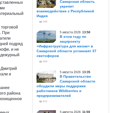
Самарская область
едставленных
укрепит
ыми
взаимодействие с Республикой
атериальный
Индия
398
 торговой
. При
5 августа 2026
13:50
В этом году по
атили
нацпроекту
 дней подряд
«Инфраструктура для жизни» в
кофе, и не
Самарской области установят 37
а дежурный
светофоров
689
и Дмитрий
5 августа 2026
13:35
жали и
В Правительстве
Самарской области
обсудили меры поддержки
ранее
работников Wildberries и
ого района
предпринимателей
 похищенное
832
ичных
5 августа 2026
11:59