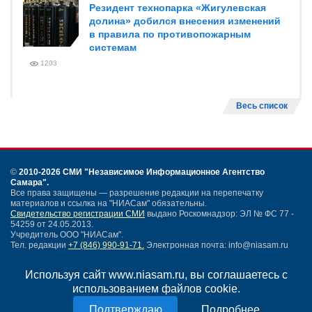
Резидент технопарка «Жигулевская
долина» добился внесения изменений
в правила по противопожарным
системам
1203
Весь список
©
2010-2026 СМИ
"Независимое Информационное Агентство
Самара"
.
Все права защищены — разрешение редакции на перепечатку
материалов и ссылка на "НИАСам" обязательны.
Свидетельство регистрации СМИ
выдано Роскомнадзор: ЭЛ № ФС 77 -
54259 от 24.05.2013.
Учредитель ООО "НИАСам".
Тел. редакции
+7 (846) 990-91-71.
Электронная почта: info@niasam.ru
Написать письмо
Используя сайт www.niasam.ru, вы соглашаетесь с
Карта сайта
использованием файлов cookie.
Нашли ошибку?
Политика конфиденциальности
Подробнее