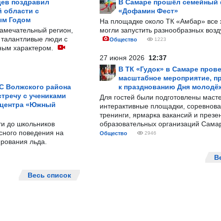
ев поздравил
В Самаре прошёл семейный
 области с
«Дофамин Фест»
ым Годом
На площадке около ТК «Амбар» вс
замечательный регион,
могли запустить разнообразных воз
 талантливые люди с
Общество
1223
ным характером.
27 июня 2026
12:37
В ТК «Гудок» в Самаре пров
масштабное мероприятие, п
С Волжского района
к празднованию Дня молодё
тречу с учениками
Для гостей были подготовлены масте
 центра «Южный
интерактивные площадки, соревнова
тренинги, ярмарка вакансий и презе
ти до школьников
образовательных организаций Сама
сного поведения на
Общество
2946
рования льда.
В
Весь список