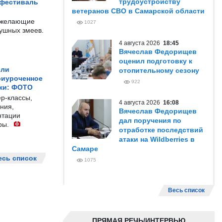
трудоустройству
 фестиваль
ветеранов СВО в Самарской области
е желающие
1027
душных змеев.
4 августа 2026
18:45
Вячеслав Федорищев
оценил подготовку к
ели
отопительному сезону
риуроченное
922
жи: ФОТО
р-классы,
4 августа 2026
16:08
ния,
Вячеслав Федорищев
нтации
дал поручения по
ры.
отработке последствий
атаки на Wildberries в
Самаре
есь список
1075
Весь список
ПРЯМАЯ РЕЧЬ/ИНТЕРВЬЮ