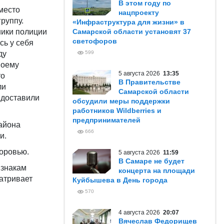
В этом году по
место
нацпроекту
руппу.
«Инфраструктура для жизни» в
ники полиции
Самарской области установят 37
светофоров
сь у себя
ду
599
воему
5 августа 2026
13:35
то
В Правительстве
ли
Самарской области
 доставили
обсудили меры поддержки
работников Wildberries и
предпринимателей
айона
666
и.
доровью.
5 августа 2026
11:59
В Самаре не будет
изнакам
концерта на площади
матривает
Куйбышева в День города
570
4 августа 2026
20:07
Вячеслав Федорищев