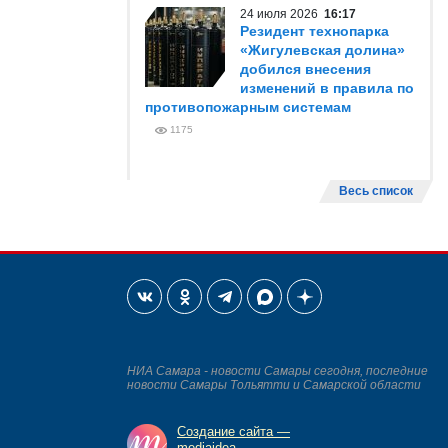
24 июля 2026
16:17
Резидент технопарка
«Жигулевская долина»
добился внесения
изменений в правила по
противопожарным системам
1175
Весь список
НИА Самара - новости Самары сегодня, последние
новости Самары Тольятти и Самарской области
Создание сайта —
mediaidea