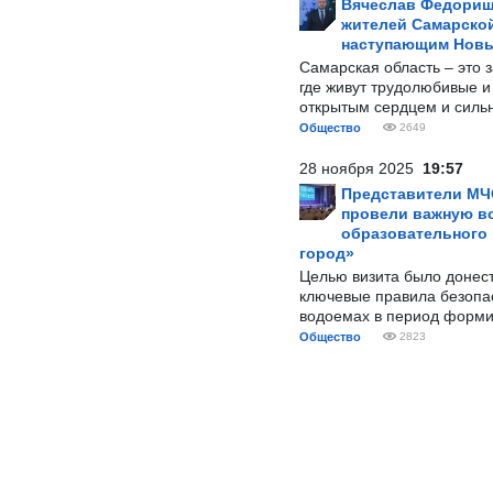
Вячеслав Федорищ
жителей Самарской
наступающим Нов
Самарская область – это 
где живут трудолюбивые и
открытым сердцем и силь
Общество
2649
28 ноября 2025
19:57
Представители МЧ
провели важную вс
образовательного
город»
Целью визита было донес
ключевые правила безопа
водоемах в период форми
Общество
2823