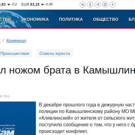
0.93
-0.2
EUR
93.19
-0.39
СТЕЙ
ЭКОНОМИКА
ПОЛИТИКА
ОБЩЕСТВО
БЛ
к
Криминал
Происшествия
Советы юриста
ил ножом брата в Камышли
2303
В декабре прошлого года в дежурную част
полиции по Камышлинскому району МО М
«Клявлинский» от жителя от сельского жи
поступило сообщение о том, что у него с 
происходит конфликт.