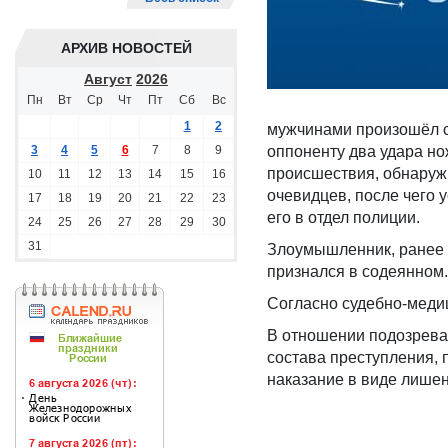
АРХИВ НОВОСТЕЙ
Август
2026
Пн
Вт
Ср
Чт
Пт
Сб
Вс
1
2
мужчинами произошёл с
3
4
5
6
7
8
9
оппоненту два удара но
происшествия, обнаружи
10
11
12
13
14
15
16
очевидцев, после чего
17
18
19
20
21
22
23
его в отдел полиции.
24
25
26
27
28
29
30
31
Злоумышленник, ранее 
признался в содеянном.
Согласно судебно-меди
В отношении подозрева
состава преступления, 
наказание в виде лишен