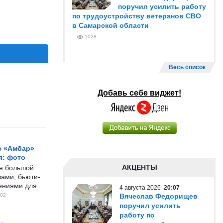
поручил усилить работу
по трудоустройству ветеранов СВО
в Самарской области
1028
Весь список
Добавь себе виджет!
с «Амбар»
я: фото
АКЦЕНТЫ
ся большой
ами, бьюти-
чениями для
4 августа 2026
20:07
02
Вячеслав Федорищев
поручил усилить
работу по