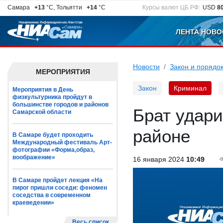
Самара
+13
°C, Тольятти
+14
°C
Курсы валют ЦБ РФ:
USD
8
ЛЕНТА НОВО
Новости
Закон и порядо
МЕРОПРИЯТИЯ
Закон
Криминал
Мероприятия в День
физкультурника пройдут в
большинстве городов и районов
Брат удар
Самарской области
районе
В Самаре будет проходить
Международный фестиваль Арт-
фотографии «Форма,образ,
воображение»
16 января 2024
10:49
В Самаре пройдет лекция «На
пирог пришли соседи: феномен
соседства в современном
краеведении»
Весь список