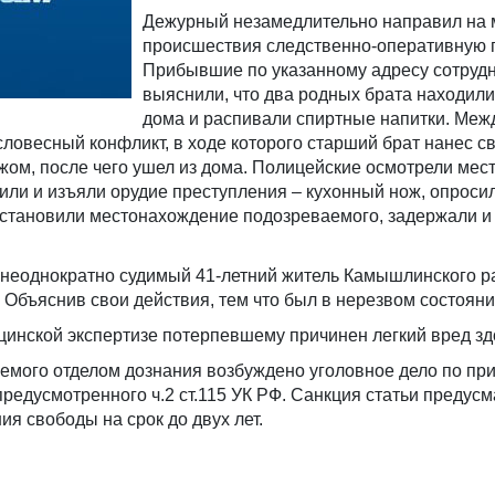
Дежурный незамедлительно направил на 
происшествия следственно-оперативную г
Прибывшие по указанному адресу сотруд
выяснили, что два родных брата находили
дома и распивали спиртные напитки. Меж
ловесный конфликт, в ходе которого старший брат нанес с
жом, после чего ушел из дома. Полицейские осмотрели мес
ли и изъяли орудие преступления – кухонный нож, опроси
 установили местонахождение подозреваемого, задержали и
неоднократно судимый 41-летний житель Камышлинского р
 Объяснив свои действия, тем что был в нерезвом состояни
цинской экспертизе потерпевшему причинен легкий вред з
емого отделом дознания возбуждено уголовное дело по пр
предусмотренного ч.2 ст.115 УК РФ. Санкция статьи предус
ия свободы на срок до двух лет.