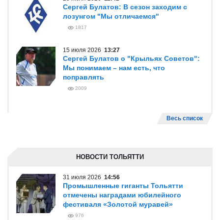
Сергей Булатов: В сезон заходим с
лозунгом "Мы отличаемся"
1817
15 июля 2026
13:27
Сергей Булатов о "Крыльях Советов":
Мы понимаем – нам есть, что
поправлять
2009
Весь список
НОВОСТИ ТОЛЬЯТТИ
31 июля 2026
14:56
Промышленные гиганты Тольятти
отмечены наградами юбилейного
фестиваля «Золотой муравей»
976