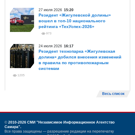
27 июля 2026
15:20
Резидент «Жигулевской долины»
вошел в топ-10 национального
рейтинга «ТехУспех-2026»
973
24 июля 2026
16:17
Резидент технопарка «Жигулевская
долина» добился внесения изменений
в правила по противопожарным
системам
1205
Весь список
©
2010-2026 СМИ
"Независимое Информационное Агентство
Самара"
.
Все права защищены — разрешение редакции на перепечатку