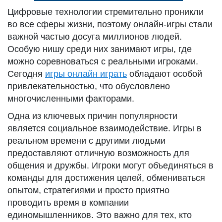
Цифровые технологии стремительно проникли
во все сферы жизни, поэтому онлайн-игры стали
важной частью досуга миллионов людей.
Особую нишу среди них занимают игры, где
можно соревноваться с реальными игроками.
Сегодня
игры онлайн играть
обладают особой
привлекательностью, что обусловлено
многочисленными факторами.
Одна из ключевых причин популярности
является социальное взаимодействие. Игры в
реальном времени с другими людьми
предоставляют отличную возможность для
общения и дружбы. Игроки могут объединяться в
команды для достижения целей, обмениваться
опытом, стратегиями и просто приятно
проводить время в компании
единомышленников. Это важно для тех, кто