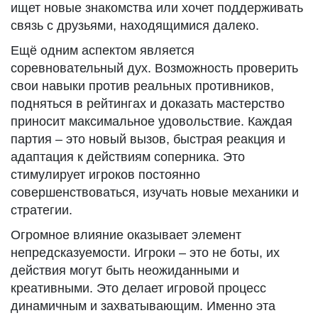
ищет новые знакомства или хочет поддерживать
связь с друзьями, находящимися далеко.
Ещё одним аспектом является
соревновательный дух. Возможность проверить
свои навыки против реальных противников,
подняться в рейтингах и доказать мастерство
приносит максимальное удовольствие. Каждая
партия – это новый вызов, быстрая реакция и
адаптация к действиям соперника. Это
стимулирует игроков постоянно
совершенствоваться, изучать новые механики и
стратегии.
Огромное влияние оказывает элемент
непредсказуемости. Игроки – это не боты, их
действия могут быть неожиданными и
креативными. Это делает игровой процесс
динамичным и захватывающим. Именно эта