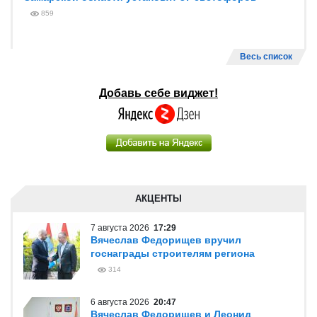
859
Весь список
Добавь себе виджет!
АКЦЕНТЫ
7 августа 2026
17:29
Вячеслав Федорищев вручил
госнаграды строителям региона
314
6 августа 2026
20:47
Вячеслав Федорищев и Леонид