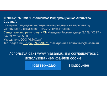
©
2010-2026 СМИ
"Независимое Информационное Агентство
Самара"
.
Все права защищены — разрешение редакции на перепечатку
материалов и ссылка на "НИАСам" обязательны.
Свидетельство регистрации СМИ
выдано Роскомнадзор: ЭЛ № ФС 77 -
54259 от 24.05.2013.
Учредитель ООО "НИАСам".
Тел. редакции
+7 (846) 990-91-71.
Электронная почта: info@niasam.ru
Написать письмо
Используя сайт www.niasam.ru, вы соглашаетесь с
Карта сайта
использованием файлов cookie.
Нашли ошибку?
Политика конфиденциальности
Подробнее
Согласие на обработку персональных данных
18+
НИА Самара - новости Самары сегодня, последние новости Самары
Тольятти и Самарской области