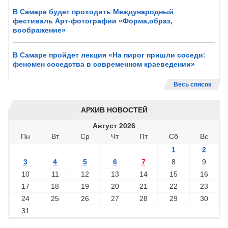
В Самаре будет проходить Международный
фестиваль Арт-фотографии «Форма,образ,
воображение»
В Самаре пройдет лекция «На пирог пришли соседи:
феномен соседства в современном краеведении»
Весь список
АРХИВ НОВОСТЕЙ
Август
2026
Пн
Вт
Ср
Чт
Пт
Сб
Вс
1
2
3
4
5
6
7
8
9
10
11
12
13
14
15
16
17
18
19
20
21
22
23
24
25
26
27
28
29
30
31