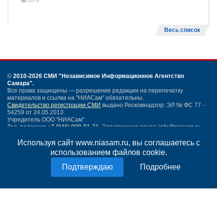
1178
Весь список
©
2010-2026 СМИ
"Независимое Информационное Агентство
Самара"
.
Все права защищены — разрешение редакции на перепечатку
материалов и ссылка на "НИАСам" обязательны.
Свидетельство регистрации СМИ
выдано Роскомнадзор: ЭЛ № ФС 77 -
54259 от 24.05.2013.
Учредитель ООО "НИАСам".
Тел. редакции
+7 (846) 990-91-71.
Электронная почта: info@niasam.ru
Написать письмо
Используя сайт www.niasam.ru, вы соглашаетесь с
Карта сайта
использованием файлов cookie.
Нашли ошибку?
Подробнее
Политика конфиденциальности
Согласие на обработку персональных данных
18+