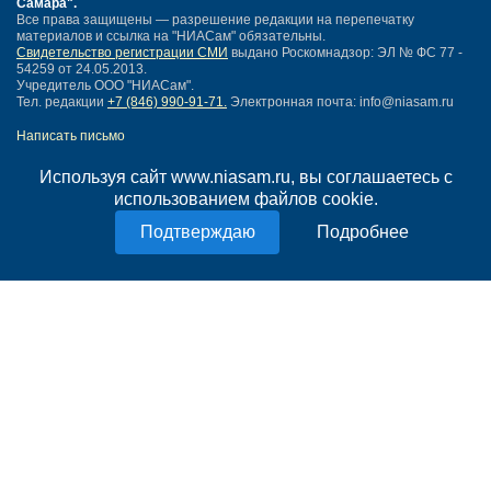
Самара"
.
Все права защищены — разрешение редакции на перепечатку
материалов и ссылка на "НИАСам" обязательны.
Свидетельство регистрации СМИ
выдано Роскомнадзор: ЭЛ № ФС 77 -
54259 от 24.05.2013.
Учредитель ООО "НИАСам".
Тел. редакции
+7 (846) 990-91-71.
Электронная почта: info@niasam.ru
Написать письмо
Карта сайта
Используя сайт www.niasam.ru, вы соглашаетесь с
Нашли ошибку?
использованием файлов cookie.
Политика конфиденциальности
Согласие на обработку персональных данных
Подробнее
18+
НИА Самара - новости Самары сегодня, последние новости Самары
Тольятти и Самарской области
Создание сайта —
mediaidea