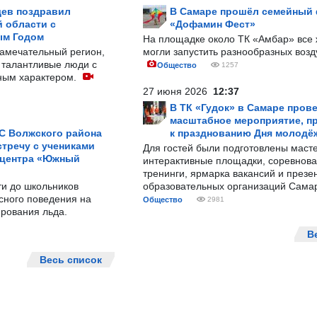
ев поздравил
В Самаре прошёл семейный
 области с
«Дофамин Фест»
ым Годом
На площадке около ТК «Амбар» вс
замечательный регион,
могли запустить разнообразных воз
 талантливые люди с
Общество
1257
ным характером.
27 июня 2026
12:37
В ТК «Гудок» в Самаре пров
масштабное мероприятие, п
С Волжского района
к празднованию Дня молодё
тречу с учениками
Для гостей были подготовлены масте
 центра «Южный
интерактивные площадки, соревнова
тренинги, ярмарка вакансий и презе
ти до школьников
образовательных организаций Сама
сного поведения на
Общество
2981
рования льда.
В
Весь список