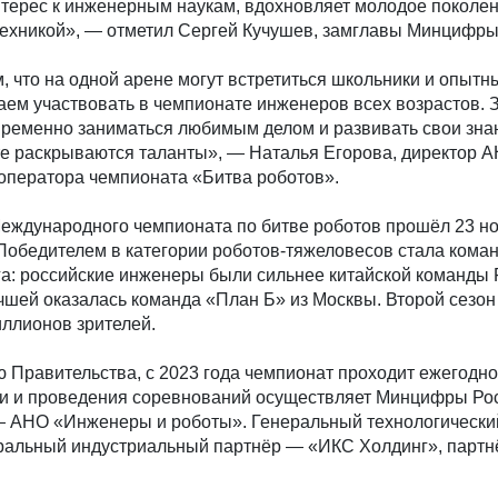
терес к инженерным наукам, вдохновляет молодое поколе
отехникой», — отметил Сергей Кучушев, замглавы Минцифры
, что на одной арене могут встретиться школьники и опытн
м участвовать в чемпионате инженеров всех возрастов. З
временно заниматься любимым делом и развивать свои зна
те раскрываются таланты», — Наталья Егорова, директор 
оператора чемпионата «Битва роботов».
Международного чемпионата по битве роботов прошёл 23 н
Победителем в категории роботов-тяжеловесов стала кома
га: российские инженеры были сильнее китайской команды F
чшей оказалась команда «План Б» из Москвы. Второй сезо
иллионов зрителей.
Правительства, с 2023 года чемпионат проходит ежегодно
и и проведения соревнований осуществляет Минцифры Рос
 АНО «Инженеры и роботы». Генеральный технологически
ральный индустриальный партнёр — «ИКС Холдинг», партн