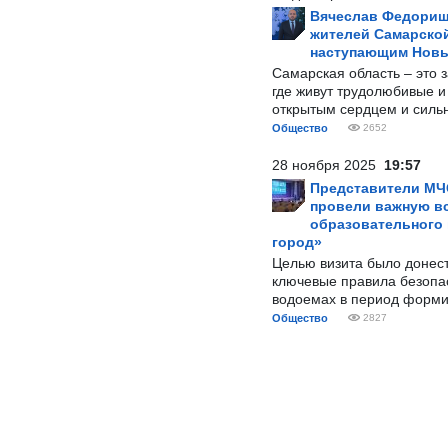
Вячеслав Федорищ
жителей Самарской
наступающим Нов
Самарская область – это 
где живут трудолюбивые и
открытым сердцем и силь
Общество
2652
28 ноября 2025
19:57
Представители МЧ
провели важную вс
образовательного
город»
Целью визита было донес
ключевые правила безопа
водоемах в период форми
Общество
2827