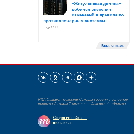
«Жигулевская долина»
добился внесения
изменений в правила по
противопожарным системам
1212
Весь список
НИА Самара - новости Самары сегодня, последние
новости Самары Тольятти и Самарской области
Создание сайта —
mediaidea