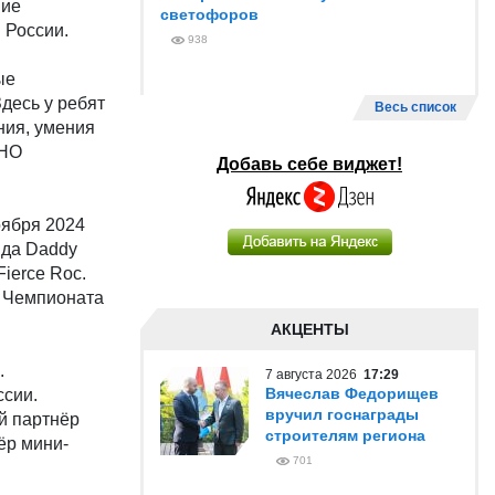
ние
светофоров
 России.
938
ые
десь у ребят
Весь список
ния, умения
АНО
Добавь себе виджет!
оября 2024
нда Daddy
ierce Roc.
н Чемпионата
АКЦЕНТЫ
.
7 августа 2026
17:29
Вячеслав Федорищев
сии.
вручил госнаграды
й партнёр
строителям региона
ёр мини-
701