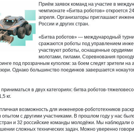
Приём заявок команд на участие в между
чемпионате «Битва роботов» откроется 2
апреля. Организаторы приглашают инжен
России и других стран.
«Битва роботов» — международный турни
сражаются роботы под управлением инже
участвуют роботы, оснащенные орудиями
молотами, пилами. Соревнования проходя
инге под прозрачным куполом: за боем следят зрители на а
жюри. Однако большинство поединков завершается нокауто
 приниматься в двух категориях: битва роботов-тяжеловесов
5 кг.
отличная возможность для инженеров-робототехников раск
 опытом с другими участниками. В прошлом году у нас был
 стран и 32 российские команды молодёжи. Мы наблюдали о
шении сложных технических задач. Можно уверенно говорит