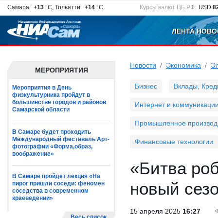
Самара
+13
°C, Тольятти
+14
°C
Курсы валют ЦБ РФ:
USD
8
ЛЕНТА НОВО
Новости
Экономика
Эл
МЕРОПРИЯТИЯ
Бизнес
Вклады, Кред
Мероприятия в День
физкультурника пройдут в
большинстве городов и районов
Интернет и коммуникаци
Самарской области
Промышленное производ
В Самаре будет проходить
Международный фестиваль Арт-
Финансовые технологии
фотографии «Форма,образ,
воображение»
«Битва роб
В Самаре пройдет лекция «На
новый сезо
пирог пришли соседи: феномен
соседства в современном
краеведении»
15 апреля 2025
16:27
Весь список