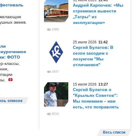
31 июля 2026
11:45
 фестиваль
Андрей Карпочев: «Мы
стремимся вывести
е желающие
„Татры“ из
душных змеев.
эксплуатации»
1089
25 июля 2026
11:42
ели
Сергей Булатов: В
риуроченное
сезон заходим с
жи: ФОТО
лозунгом "Мы
р-классы,
отличаемся"
ния,
1827
нтации
ры.
15 июля 2026
13:27
Сергей Булатов о
"Крыльях Советов":
есь список
Мы понимаем – нам
есть, что поправлять
2016
Весь список