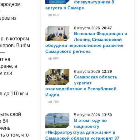
физкультурника 8
народном
августа в Самаре
4
610
еров из
6 августа 2026
20:47
Вячеслав Федорищев и
р, в котором
Леонид Симановский
неров. В нём
обсудили перспективное развитие
Самарского региона
 —
т на
895
рене, а
6 августа 2026
12:39
м или
Самарская область
укрепит
взаимодействие с Республикой
 до 110 кг и
Индия
786
рыть свой
5 августа 2026
13:50
В этом году по
о 64
нацпроекту
чень
«Инфраструктура для жизни» в
ь о том, что
Самарской области установят 37