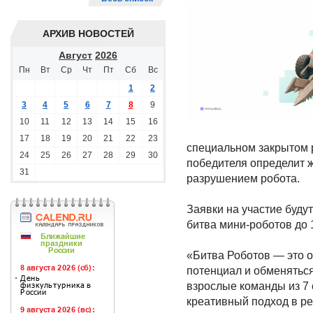
АРХИВ НОВОСТЕЙ
Август
2026
Пн
Вт
Ср
Чт
Пт
Сб
Вс
1
2
3
4
5
6
7
8
9
10
11
12
13
14
15
16
17
18
19
20
21
22
23
специальном закрытом р
24
25
26
27
28
29
30
победителя определит 
31
разрушением робота.
Заявки на участие будут
битва мини-роботов до 1,
«Битва Роботов — это 
потенциал и обменяться
взрослые команды из 7
креативный подход в ре