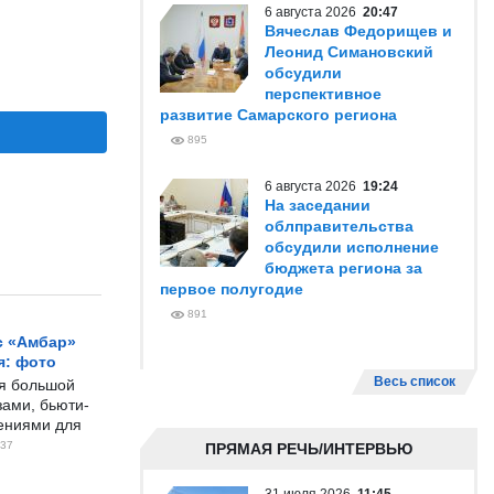
6 августа 2026
20:47
Вячеслав Федорищев и
Леонид Симановский
обсудили
перспективное
развитие Самарского региона
895
6 августа 2026
19:24
На заседании
облправительства
обсудили исполнение
бюджета региона за
первое полугодие
891
с «Амбар»
я: фото
Весь список
ся большой
ами, бьюти-
чениями для
37
ПРЯМАЯ РЕЧЬ/ИНТЕРВЬЮ