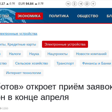
2.17
0.76
EUR
94.84
0.78
СТЕЙ
ЭКОНОМИКА
ПОЛИТИКА
ОБЩЕСТВО
БЛ
ектронные устройства
иты, Кредитные карты
Электронные устройства
и
Налоги
Наука
Нацпроекты
Новости компаний
ство
Сельское хозяйство
Транспорт
Финансы и Банки
Интернет технологии
отов» откроет приём заяво
н в конце апреля
1260