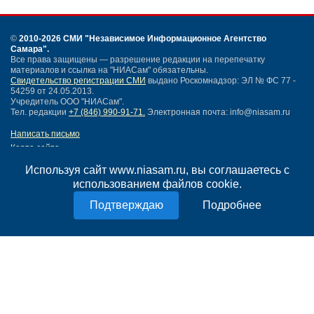
©
2010-2026 СМИ
"Независимое Информационное Агентство
Самара"
.
Все права защищены — разрешение редакции на перепечатку
материалов и ссылка на "НИАСам" обязательны.
Свидетельство регистрации СМИ
выдано Роскомнадзор: ЭЛ № ФС 77 -
54259 от 24.05.2013.
Учредитель ООО "НИАСам".
Тел. редакции
+7 (846) 990-91-71.
Электронная почта: info@niasam.ru
Написать письмо
Карта сайта
Нашли ошибку?
Используя сайт www.niasam.ru, вы соглашаетесь с
Политика конфиденциальности
использованием файлов cookie.
Согласие на обработку персональных данных
18+
Подробнее
НИА Самара - новости Самары сегодня, последние новости Самары
Тольятти и Самарской области