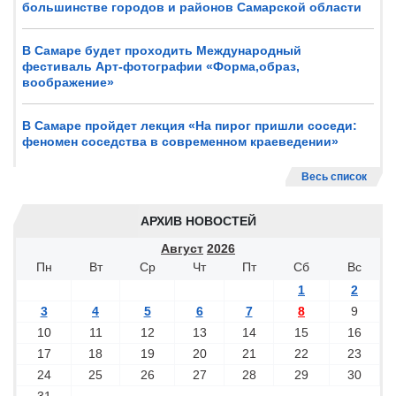
большинстве городов и районов Самарской области
В Самаре будет проходить Международный
фестиваль Арт-фотографии «Форма,образ,
воображение»
В Самаре пройдет лекция «На пирог пришли соседи:
феномен соседства в современном краеведении»
Весь список
АРХИВ НОВОСТЕЙ
Август
2026
Пн
Вт
Ср
Чт
Пт
Сб
Вс
1
2
3
4
5
6
7
8
9
10
11
12
13
14
15
16
17
18
19
20
21
22
23
24
25
26
27
28
29
30