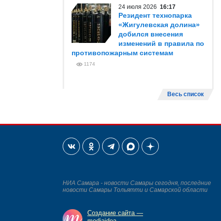
24 июля 2026
16:17
Резидент технопарка
«Жигулевская долина»
добился внесения
изменений в правила по
противопожарным системам
1174
Весь список
НИА Самара - новости Самары сегодня, последние
новости Самары Тольятти и Самарской области
Создание сайта —
mediaidea