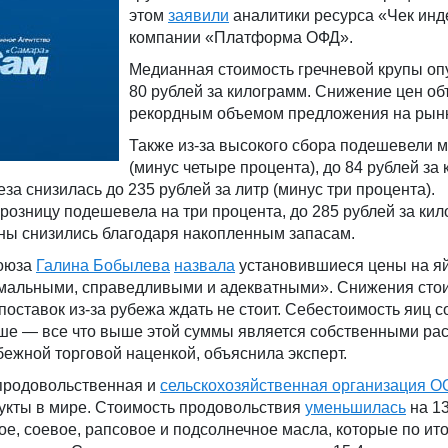
этом
заявили
аналитики ресурса «Чек инд
компании «Платформа ОФД».
Медианная стоимость гречневой крупы оп
80 рублей за килограмм. Снижение цен о
рекордным объемом предложения на рынк
Также из-за высокого сбора подешевели 
(минус четыре процента), до 84 рублей за
за снизилась до 235 рублей за литр (минус три процента).
розницу подешевела на три процента, до 285 рублей за кил
ены снизились благодаря накопленным запасам.
союза
Галина Бобылева
назвала
установившиеся цены на яй
мальными, справедливыми и адекватными». Снижения сто
поставок из-за рубежа ждать не стоит. Себестоимость яиц с
ыше — все что выше этой суммы является собственными ра
бежной торговой наценкой, объяснила эксперт.
продовольственная и
сельскохозяйственная организация 
дукты в мире. Стоимость продовольствия
уменьшилась
на 13
е, соевое, рапсовое и подсолнечное масла, которые по ито