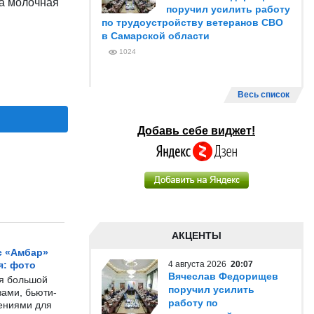
 а молочная
поручил усилить работу
по трудоустройству ветеранов СВО
в Самарской области
1024
Весь список
Добавь себе виджет!
АКЦЕНТЫ
с «Амбар»
я: фото
4 августа 2026
20:07
Вячеслав Федорищев
ся большой
поручил усилить
ами, бьюти-
работу по
чениями для