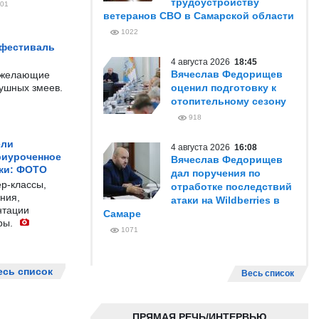
трудоустройству
01
ветеранов СВО в Самарской области
1022
 фестиваль
4 августа 2026
18:45
Вячеслав Федорищев
е желающие
душных змеев.
оценил подготовку к
отопительному сезону
918
ели
4 августа 2026
16:08
риуроченное
Вячеслав Федорищев
жи: ФОТО
дал поручения по
р-классы,
отработке последствий
ния,
атаки на Wildberries в
нтации
Самаре
ры.
1071
есь список
Весь список
ПРЯМАЯ РЕЧЬ/ИНТЕРВЬЮ