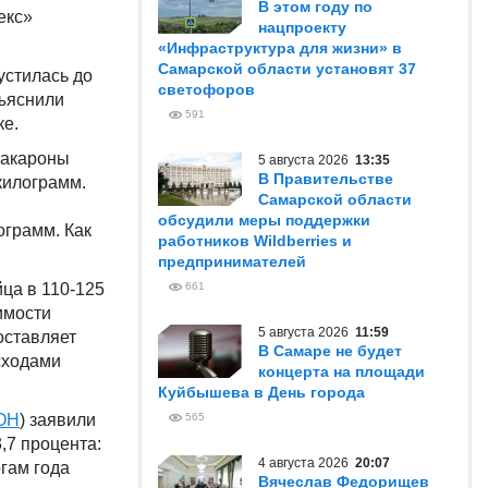
В этом году по
екс»
нацпроекту
«Инфраструктура для жизни» в
Самарской области установят 37
устилась до
светофоров
бъяснили
591
е.
макароны
5 августа 2026
13:35
В Правительстве
 килограмм.
Самарской области
обсудили меры поддержки
ограмм. Как
работников Wildberries и
предпринимателей
ца в 110-125
661
имости
5 августа 2026
11:59
оставляет
В Самаре не будет
сходами
концерта на площади
Куйбышева в День города
ООН
) заявили
565
,7 процента:
4 августа 2026
20:07
гам года
Вячеслав Федорищев