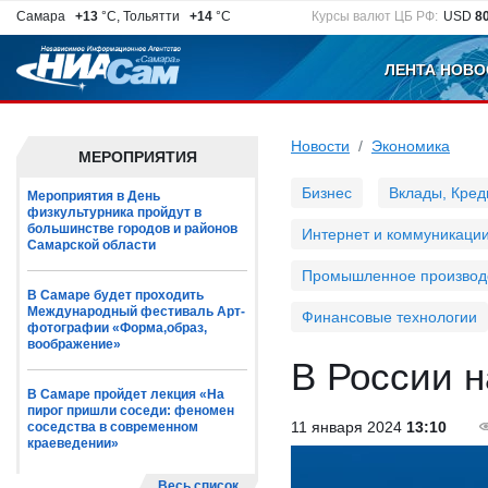
Самара
+13
°C, Тольятти
+14
°C
Курсы валют ЦБ РФ:
USD
8
ЛЕНТА НОВО
Новости
Экономика
МЕРОПРИЯТИЯ
Бизнес
Вклады, Кред
Мероприятия в День
физкультурника пройдут в
большинстве городов и районов
Интернет и коммуникаци
Самарской области
Промышленное производ
В Самаре будет проходить
Международный фестиваль Арт-
Финансовые технологии
фотографии «Форма,образ,
воображение»
В России н
В Самаре пройдет лекция «На
пирог пришли соседи: феномен
11 января 2024
13:10
соседства в современном
краеведении»
Весь список