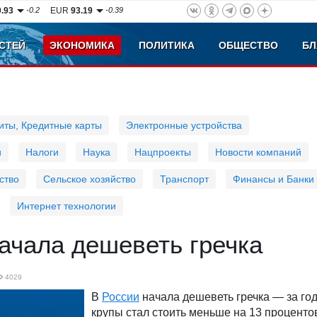
0.93
-0.2
EUR
93.19
-0.39
СТЕЙ
ЭКОНОМИКА
ПОЛИТИКА
ОБЩЕСТВО
БЛ
иты, Кредитные карты
Электронные устройства
и
Налоги
Наука
Нацпроекты
Новости компаний
ство
Сельское хозяйство
Транспорт
Финансы и Банки
Интернет технологии
ачала дешеветь гречка
4029
В
России
начала дешеветь гречка — за го
крупы стал стоить меньше на 13 проценто