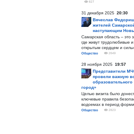
827
31 декабря 2025
20:30
Вячеслав Федорищ
жителей Самарской
наступающим Нов
Самарская область – это 
где живут трудолюбивые и
открытым сердцем и силь
Общество
2649
28 ноября 2025
19:57
Представители МЧ
провели важную вс
образовательного
город»
Целью визита было донес
ключевые правила безопа
водоемах в период форми
Общество
2823