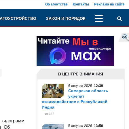
Об агентстве
Контакты
Реклама на сайте
АГОУСТРОЙСТВО
ЗАКОН И ПОРЯДОК
В ЦЕНТРЕ ВНИМАНИЯ
6 августа 2026
12:39
Самарская область
укрепит
взаимодействие с Республикой
Индия
147
д килограмм
5 августа 2026
13:50
в. Об