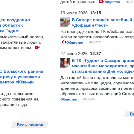
детей и взрослых.
Общество
17
19 июля 2026
13:15
ев поздравил
В Самаре прошёл семейный
 области с
«Дофамин Фест»
ым Годом
На площадке около ТК «Амбар» вс
замечательный регион,
могли запустить разнообразных воз
 талантливые люди с
Общество
1223
ным характером.
27 июня 2026
12:37
В ТК «Гудок» в Самаре пров
масштабное мероприятие, п
С Волжского района
к празднованию Дня молодё
тречу с учениками
Для гостей были подготовлены масте
 центра «Южный
интерактивные площадки, соревнова
тренинги, ярмарка вакансий и презе
ти до школьников
образовательных организаций Сама
сного поведения на
Общество
2945
рования льда.
В
Весь список