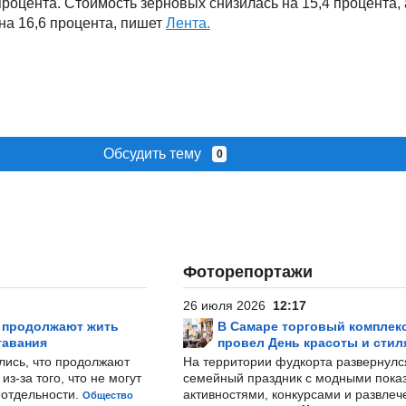
процента. Стоимость зерновых снизилась на 15,4 процента,
на 16,6 процента, пишет
Лента.
Обсудить тему
0
Фоторепортажи
26 июля 2026
12:17
р продолжают жить
В Самаре торговый комплек
тавания
провел День красоты и стил
лись, что продолжают
На территории фудкорта развернул
з-за того, что не могут
семейный праздник с модными показ
-отдельности.
активностями, конкурсами и развле
Общество