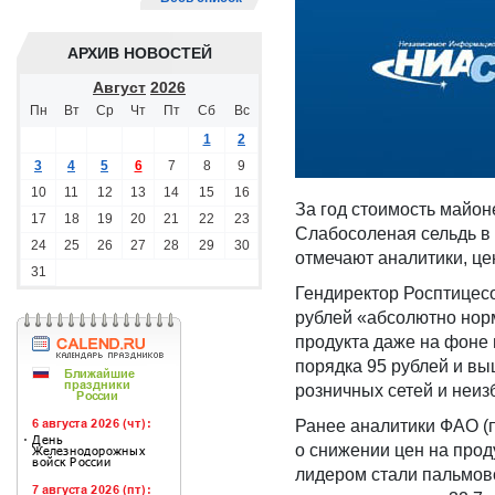
АРХИВ НОВОСТЕЙ
Август
2026
Пн
Вт
Ср
Чт
Пт
Сб
Вс
1
2
3
4
5
6
7
8
9
10
11
12
13
14
15
16
За год стоимость майоне
17
18
19
20
21
22
23
Слабосоленая сельдь в 
24
25
26
27
28
29
30
отмечают аналитики, ц
31
Гендиректор Росптице
рублей «абсолютно нор
продукта даже на фоне 
порядка 95 рублей и в
розничных сетей и неиз
Ранее аналитики ФАО (
о снижении цен на про
лидером стали пальмово