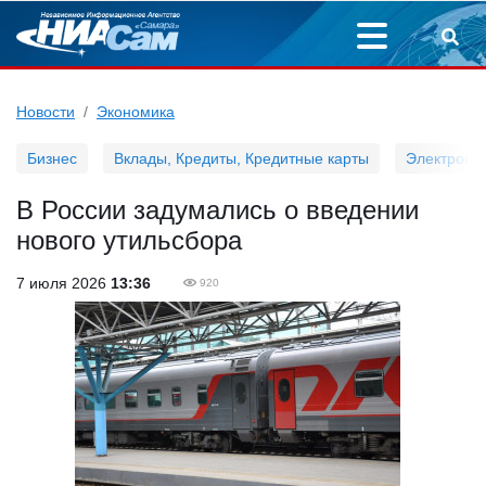
Новости
Экономика
Бизнес
Вклады, Кредиты, Кредитные карты
Электронн
В России задумались о введении
нового утильсбора
7 июля 2026
13:36
920