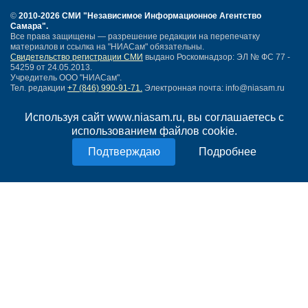
©
2010-2026 СМИ
"Независимое Информационное Агентство
Самара"
.
Все права защищены — разрешение редакции на перепечатку
материалов и ссылка на "НИАСам" обязательны.
Свидетельство регистрации СМИ
выдано Роскомнадзор: ЭЛ № ФС 77 -
54259 от 24.05.2013.
Учредитель ООО "НИАСам".
Тел. редакции
+7 (846) 990-91-71.
Электронная почта: info@niasam.ru
Написать письмо
Используя сайт www.niasam.ru, вы соглашаетесь с
Карта сайта
использованием файлов cookie.
Нашли ошибку?
Политика конфиденциальности
Подробнее
Согласие на обработку персональных данных
18+
НИА Самара - новости Самары сегодня, последние новости Самары
Тольятти и Самарской области
Создание сайта —