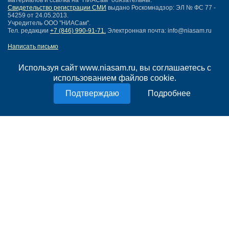
материалов и ссылка на "НИАСам" обязательны.
Свидетельство регистрации СМИ
выдано Роскомнадзор: ЭЛ № ФС 77 -
54259 от 24.05.2013.
Учредитель ООО "НИАСам".
Тел. редакции
+7 (846) 990-91-71.
Электронная почта: info@niasam.ru
Написать письмо
Карта сайта
Нашли ошибку?
Используя сайт www.niasam.ru, вы соглашаетесь с
Политика конфиденциальности
использованием файлов cookie.
Согласие на обработку персональных данных
Подробнее
18+
НИА Самара - новости Самары сегодня, последние новости Самары
Тольятти и Самарской области
Создание сайта —
mediaidea