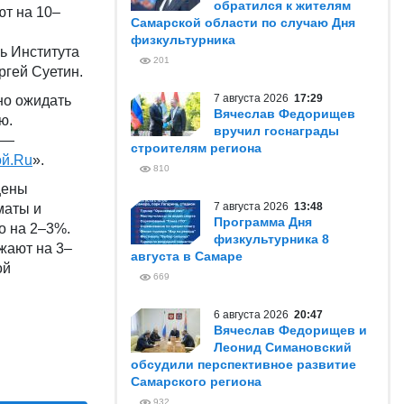
обратился к жителям
т на 10–
Самарской области по случаю Дня
физкультурника
ль Института
201
ргей Суетин.
7 августа 2026
17:29
но ожидать
Вячеслав Федорищев
ю.
вручил госнаграды
 —
строителям региона
ой.Ru
».
810
цены
7 августа 2026
13:48
оматы и
Программа Дня
о на 2–3%.
физкультурника 8
жают на 3–
августа в Самаре
ой
669
6 августа 2026
20:47
Вячеслав Федорищев и
Леонид Симановский
обсудили перспективное развитие
Самарского региона
932