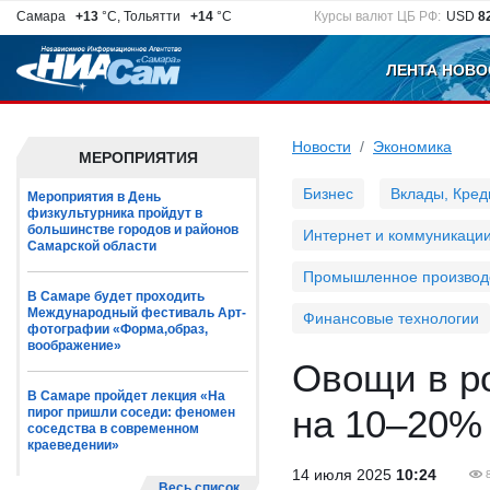
Самара
+13
°C, Тольятти
+14
°C
Курсы валют ЦБ РФ:
USD
8
ЛЕНТА НОВО
Новости
Экономика
МЕРОПРИЯТИЯ
Бизнес
Вклады, Кред
Мероприятия в День
физкультурника пройдут в
большинстве городов и районов
Интернет и коммуникаци
Самарской области
Промышленное производ
В Самаре будет проходить
Международный фестиваль Арт-
Финансовые технологии
фотографии «Форма,образ,
воображение»
Овощи в р
В Самаре пройдет лекция «На
на 10–20%
пирог пришли соседи: феномен
соседства в современном
краеведении»
14 июля 2025
10:24
Весь список