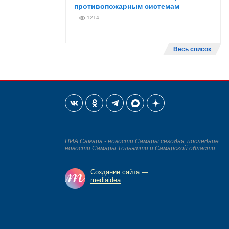
противопожарным системам
1214
Весь список
НИА Самара - новости Самары сегодня, последние
новости Самары Тольятти и Самарской области
Создание сайта —
mediaidea