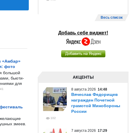
Весь список
Добавь себе виджет!
с «Амбар»
я: фото
ся большой
АКЦЕНТЫ
ами, бьюти-
чениями для
41
8 августа 2026
14:48
Вячеслав Федорищев
награжден Почетной
грамотой Минобороны
 фестиваль
России
е желающие
102
душных змеев.
7 августа 2026
17:29