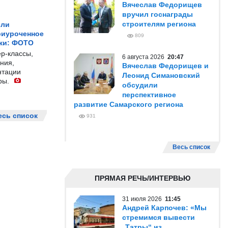
Вячеслав Федорищев
вручил госнаграды
строителям региона
ели
риуроченное
809
жи: ФОТО
р-классы,
6 августа 2026
20:47
ния,
Вячеслав Федорищев и
нтации
Леонид Симановский
ры.
обсудили
перспективное
развитие Самарского региона
есь список
931
Весь список
ПРЯМАЯ РЕЧЬ/ИНТЕРВЬЮ
31 июля 2026
11:45
Андрей Карпочев: «Мы
стремимся вывести
„Татры“ из