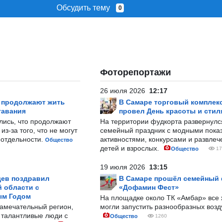
Обсудить тему
0
Фоторепортажи
26 июля 2026
12:17
р продолжают жить
В Самаре торговый комплек
тавания
провел День красоты и стил
лись, что продолжают
На территории фудкорта развернул
з-за того, что не могут
семейный праздник с модными показ
-отдельности.
активностями, конкурсами и развле
Общество
детей и взрослых.
Общество
17
19 июля 2026
13:15
ев поздравил
В Самаре прошёл семейный
 области с
«Дофамин Фест»
ым Годом
На площадке около ТК «Амбар» вс
замечательный регион,
могли запустить разнообразных воз
 талантливые люди с
Общество
1260