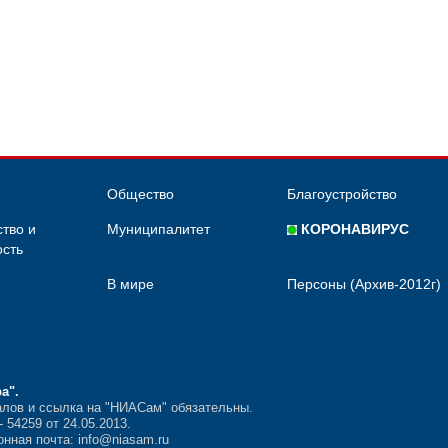
Общество
Благоустройство
тво и
Муниципалитет
КОРОНАВИРУС
сть
В мире
Персоны (Архив-2012г)
ра"
.
лов и ссылка на "НИАСам" обязательны.
54259 от 24.05.2013.
нная почта: info@niasam.ru