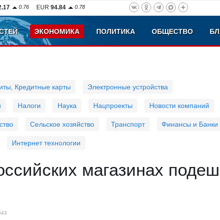
2.17
0.76
EUR
94.84
0.78
СТЕЙ
ЭКОНОМИКА
ПОЛИТИКА
ОБЩЕСТВО
БЛ
иты, Кредитные карты
Электронные устройства
и
Налоги
Наука
Нацпроекты
Новости компаний
ство
Сельское хозяйство
Транспорт
Финансы и Банки
Интернет технологии
оссийских магазинах поде
843