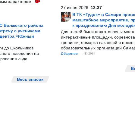
ным характером.
27 июня 2026
12:37
В ТК «Гудок» в Самаре пров
масштабное мероприятие, п
С Волжского района
к празднованию Дня молодё
тречу с учениками
Для гостей были подготовлены масте
 центра «Южный
интерактивные площадки, соревнова
тренинги, ярмарка вакансий и презе
ти до школьников
образовательных организаций Сама
сного поведения на
Общество
2984
рования льда.
В
Весь список