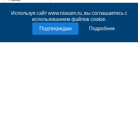
Используя сайт www.niasam.ru, вы соглашаетесь с
использованием файлов cookie.
Подробнее
В ЦЕНТРЕ ВНИМАНИЯ
8 августа 2026
18:27
Вячеслав Федорищев: «В Самарской
области сильные, спортивные и
талантливые люди»
242
8 августа 2026
14:48