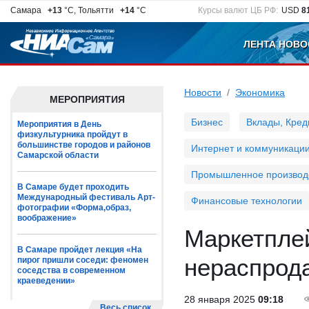
Самара
+13
°C, Тольятти
+14
°C
Курсы валют ЦБ РФ:
USD
8
ЛЕНТА НОВО
Новости
Экономика
МЕРОПРИЯТИЯ
Бизнес
Вклады, Кред
Мероприятия в День
физкультурника пройдут в
большинстве городов и районов
Интернет и коммуникаци
Самарской области
Промышленное производ
В Самаре будет проходить
Международный фестиваль Арт-
Финансовые технологии
фотографии «Форма,образ,
воображение»
Маркетпле
В Самаре пройдет лекция «На
нераспрод
пирог пришли соседи: феномен
соседства в современном
краеведении»
28 января 2025
09:18
Весь список