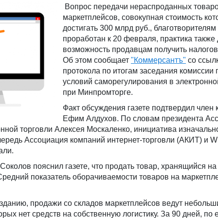
Вопрос передачи нераспроданных товаро
маркетплейсов, совокупная стоимость ко
достигать 300 млрд руб., благотворителям
проработан к 20 февраля, практика также 
возможность продавцам получить налогов
Об этом сообщает
"Коммерсантъ"
со ссыл
протокола по итогам заседания комиссии 
условий саморегулирования в электронно
при Минпромторге.
Факт обсуждения газете подтвердил член 
Ефим Алдухов. По словам президента Ас
нной торговли Алексея Москаленко, инициатива изначальн
чередь Ассоциация компаний интернет-торговли (АКИТ) и Wil
али.
околов пояснил газете, что продать товар, хранящийся на
Средний показатель оборачиваемости товаров на маркетпл
зданию, продажи со складов маркетплейсов ведут небольш
рых нет средств на собственную логистику. За 90 дней, по 