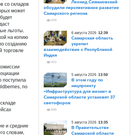
Леонид Симановский
в со складов
обсудили перспективное развитие
торых может
Самарского региона
 будет
659
даст
ые льготы.
6 августа 2026
12:39
кой на копию
Самарская область
по созданию
укрепит
взаимодействие с Республикой
й торговле
Индия
622
комиссии
социации
5 августа 2026
13:50
о поступила
В этом году по
нацпроекту
dberries, по
«Инфраструктура для жизни» в
Самарской области установят 37
 складе
светофоров
ейсах
808
5 августа 2026
13:35
ие и средние
В Правительстве
его словам,
Самарской области