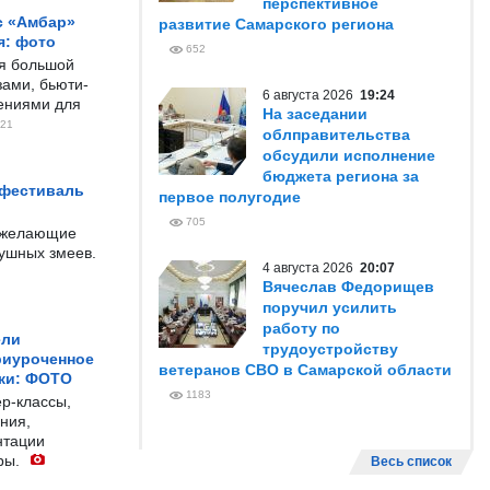
перспективное
с «Амбар»
развитие Самарского региона
я: фото
652
ся большой
ами, бьюти-
6 августа 2026
19:24
чениями для
На заседании
21
облправительства
обсудили исполнение
бюджета региона за
 фестиваль
первое полугодие
705
е желающие
душных змеев.
4 августа 2026
20:07
Вячеслав Федорищев
поручил усилить
работу по
ели
трудоустройству
риуроченное
ветеранов СВО в Самарской области
жи: ФОТО
1183
р-классы,
ния,
нтации
ры.
Весь список