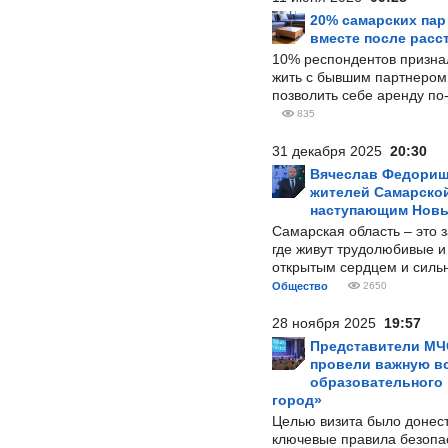
20% самарских па
вместе после расс
10% респондентов призна
жить с бывшим партнером и
позволить себе аренду по
835
31 декабря 2025
20:30
Вячеслав Федорищ
жителей Самарской
наступающим Нов
Самарская область – это 
где живут трудолюбивые и
открытым сердцем и силь
Общество
2650
28 ноября 2025
19:57
Представители МЧ
провели важную вс
образовательного
город»
Целью визита было донес
ключевые правила безопа