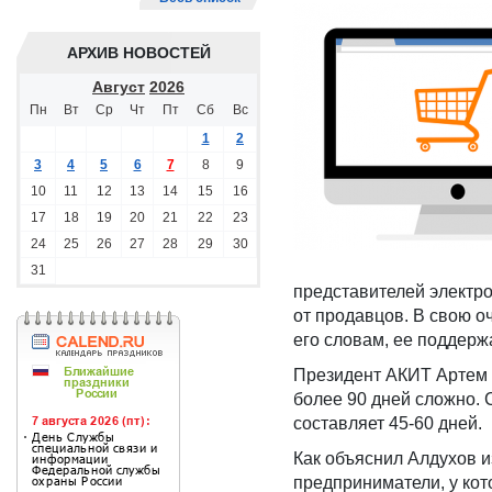
АРХИВ НОВОСТЕЙ
Август
2026
Пн
Вт
Ср
Чт
Пт
Сб
Вс
1
2
3
4
5
6
7
8
9
10
11
12
13
14
15
16
17
18
19
20
21
22
23
24
25
26
27
28
29
30
31
представителей электро
от продавцов. В свою о
его словам, ее поддерж
Президент АКИТ Артем С
более 90 дней сложно. 
составляет 45-60 дней.
Как объяснил Алдухов и
предприниматели, у кото