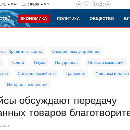
1.41
0.48
EUR
94.06
0.87
СТЕЙ
ЭКОНОМИКА
ПОЛИТИКА
ОБЩЕСТВО
БЛ
иты, Кредитные карты
Электронные устройства
и
Налоги
Наука
Нацпроекты
Новости компаний
ство
Сельское хозяйство
Транспорт
Финансы и Банки
Интернет технологии
йсы обсуждают передачу
анных товаров благотворит
4034