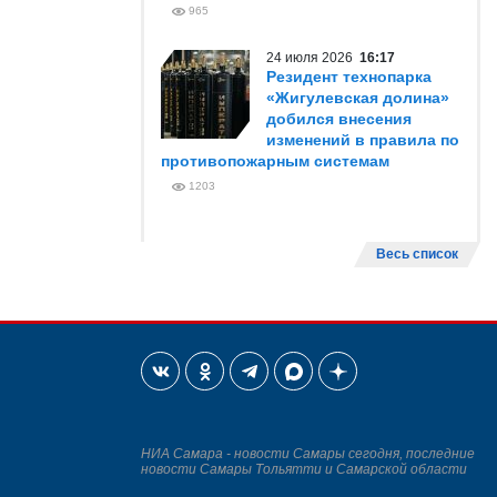
965
24 июля 2026
16:17
Резидент технопарка
«Жигулевская долина»
добился внесения
изменений в правила по
противопожарным системам
1203
Весь список
НИА Самара - новости Самары сегодня, последние
новости Самары Тольятти и Самарской области