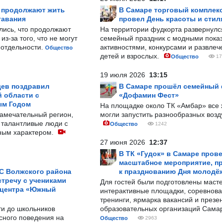
р продолжают жить
В Самаре торговый комплек
тавания
провел День красоты и стил
лись, что продолжают
На территории фудкорта развернул
з-за того, что не могут
семейный праздник с модными показ
-отдельности.
активностями, конкурсами и развле
Общество
детей и взрослых.
Общество
17
19 июля 2026
13:15
ев поздравил
В Самаре прошёл семейный
 области с
«Дофамин Фест»
ым Годом
На площадке около ТК «Амбар» вс
замечательный регион,
могли запустить разнообразных воз
 талантливые люди с
Общество
1242
ным характером.
27 июня 2026
12:37
В ТК «Гудок» в Самаре пров
масштабное мероприятие, п
С Волжского района
к празднованию Дня молодё
тречу с учениками
Для гостей были подготовлены масте
 центра «Южный
интерактивные площадки, соревнова
тренинги, ярмарка вакансий и презе
ти до школьников
образовательных организаций Сама
сного поведения на
Общество
2963