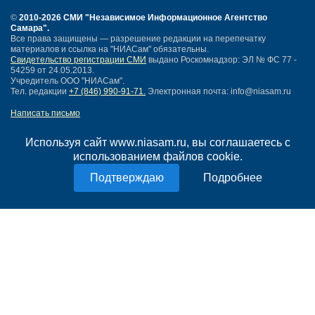
©
2010-2026 СМИ
"Независимое Информационное Агентство
Самара"
.
Все права защищены — разрешение редакции на перепечатку
материалов и ссылка на "НИАСам" обязательны.
Свидетельство регистрации СМИ
выдано Роскомнадзор: ЭЛ № ФС 77 -
54259 от 24.05.2013.
Учредитель ООО "НИАСам".
Тел. редакции
+7 (846) 990-91-71.
Электронная почта: info@niasam.ru
Написать письмо
Карта сайта
Нашли ошибку?
Используя сайт www.niasam.ru, вы соглашаетесь с
Политика конфиденциальности
использованием файлов cookie.
Согласие на обработку персональных данных
Подробнее
18+
НИА Самара - новости Самары сегодня, последние новости Самары
Тольятти и Самарской области
Создание сайта —