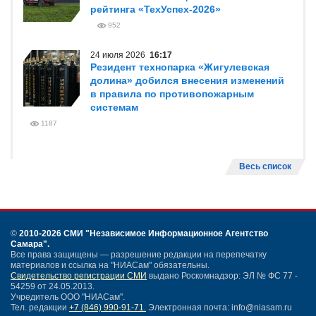
рейтинга «ТехУспех-2026»
952
24 июля 2026
16:17
Резидент технопарка «Жигулевская
долина» добился внесения изменений
в правила по противопожарным
системам
1187
Весь список
©
2010-2026 СМИ
"Независимое Информационное Агентство
Самара"
.
Все права защищены — разрешение редакции на перепечатку
материалов и ссылка на "НИАСам" обязательны.
Свидетельство регистрации СМИ
выдано Роскомнадзор: ЭЛ № ФС 77 -
54259 от 24.05.2013.
Учредитель ООО "НИАСам".
Тел. редакции
+7 (846) 990-91-71.
Электронная почта: info@niasam.ru