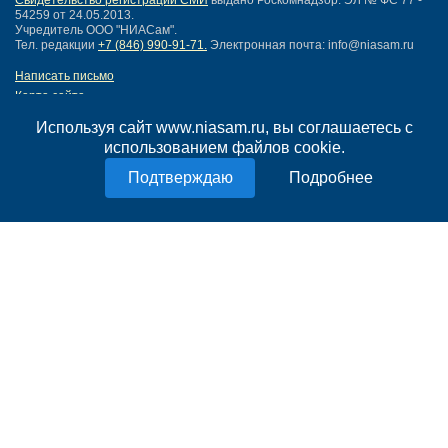
Свидетельство регистрации СМИ
выдано Роскомнадзор: ЭЛ № ФС 77 -
54259 от 24.05.2013.
Учредитель ООО "НИАСам".
Тел. редакции
+7 (846) 990-91-71.
Электронная почта: info@niasam.ru
Написать письмо
Карта сайта
Нашли ошибку?
Используя сайт www.niasam.ru, вы соглашаетесь с
Политика конфиденциальности
использованием файлов cookie.
Согласие на обработку персональных данных
18+
Подробнее
НИА Самара - новости Самары сегодня, последние новости Самары
Тольятти и Самарской области
Создание сайта —
mediaidea