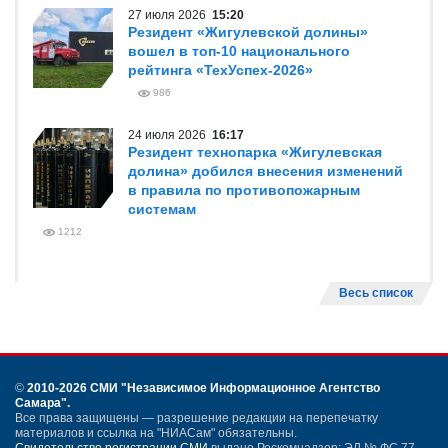
27 июля 2026
15:20
Резидент «Жигулевской долины»
вошел в топ-10 национального
рейтинга «ТехУспех-2026»
986
24 июля 2026
16:17
Резидент технопарка «Жигулевская
долина» добился внесения изменений
в правила по противопожарным
системам
1212
Весь список
©
2010-2026 СМИ
"Независимое Информационное Агентство
Самара"
.
Все права защищены — разрешение редакции на перепечатку
материалов и ссылка на "НИАСам" обязательны.