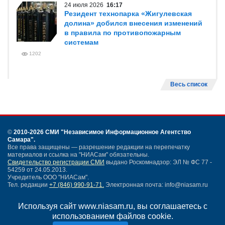
24 июля 2026
16:17
Резидент технопарка «Жигулевская
долина» добился внесения изменений
в правила по противопожарным
системам
1202
Весь список
©
2010-2026 СМИ
"Независимое Информационное Агентство
Самара"
.
Все права защищены — разрешение редакции на перепечатку
материалов и ссылка на "НИАСам" обязательны.
Свидетельство регистрации СМИ
выдано Роскомнадзор: ЭЛ № ФС 77 -
54259 от 24.05.2013.
Учредитель ООО "НИАСам".
Тел. редакции
+7 (846) 990-91-71.
Электронная почта: info@niasam.ru
Написать письмо
Используя сайт www.niasam.ru, вы соглашаетесь с
Карта сайта
использованием файлов cookie.
Нашли ошибку?