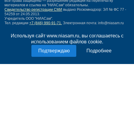
Все права защищены — разрешение редакции на перепечатку
материалов и ссылка на "НИАСам" обязательны.
Свидетельство регистрации СМИ
выдано Роскомнадзор: ЭЛ № ФС 77 -
54259 от 24.05.2013.
Учредитель ООО "НИАСам".
Тел. редакции
+7 (846) 990-91-71.
Электронная почта: info@niasam.ru
Написать письмо
Используя сайт www.niasam.ru, вы соглашаетесь с
Карта сайта
использованием файлов cookie.
Нашли ошибку?
Политика конфиденциальности
Подробнее
Согласие на обработку персональных данных
18+
НИА Самара - новости Самары сегодня, последние новости Самары
Тольятти и Самарской области
Создание сайта —
mediaidea