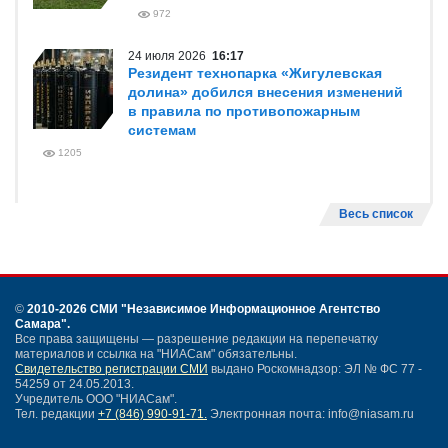
972
24 июля 2026
16:17
Резидент технопарка «Жигулевская
долина» добился внесения изменений
в правила по противопожарным
системам
1205
Весь список
©
2010-2026 СМИ
"Независимое Информационное Агентство
Самара"
.
Все права защищены — разрешение редакции на перепечатку
материалов и ссылка на "НИАСам" обязательны.
Свидетельство регистрации СМИ
выдано Роскомнадзор: ЭЛ № ФС 77 -
54259 от 24.05.2013.
Учредитель ООО "НИАСам".
Тел. редакции
+7 (846) 990-91-71.
Электронная почта: info@niasam.ru
Написать письмо