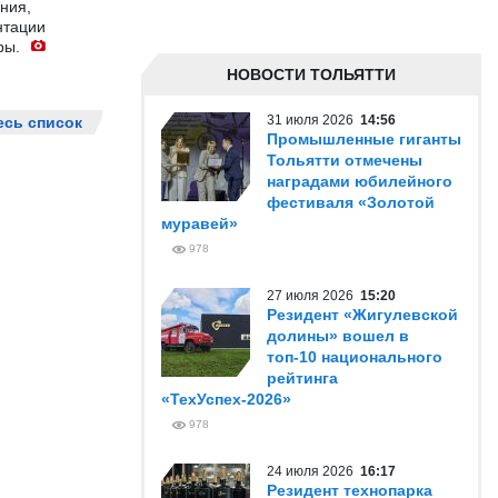
ния,
нтации
ры.
НОВОСТИ ТОЛЬЯТТИ
31 июля 2026
14:56
есь список
Промышленные гиганты
Тольятти отмечены
наградами юбилейного
фестиваля «Золотой
муравей»
978
27 июля 2026
15:20
Резидент «Жигулевской
долины» вошел в
топ-10 национального
рейтинга
«ТехУспех-2026»
978
24 июля 2026
16:17
Резидент технопарка