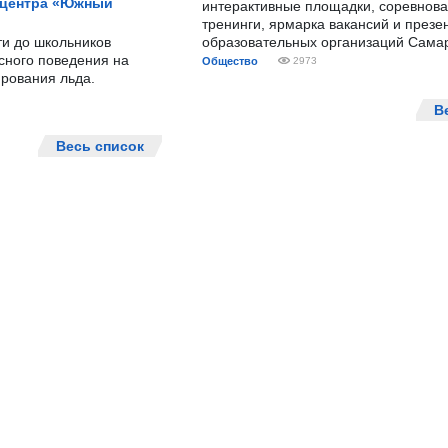
 центра «Южный
интерактивные площадки, соревнова
тренинги, ярмарка вакансий и презе
ти до школьников
образовательных организаций Сама
сного поведения на
Общество
2973
рования льда.
В
Весь список