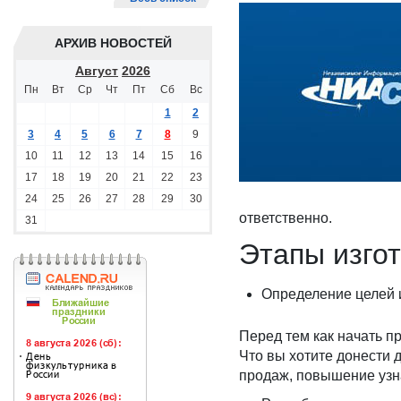
АРХИВ НОВОСТЕЙ
Август
2026
Пн
Вт
Ср
Чт
Пт
Сб
Вс
1
2
3
4
5
6
7
8
9
10
11
12
13
14
15
16
17
18
19
20
21
22
23
24
25
26
27
28
29
30
ответственно.
31
Этапы изго
Определение целей 
Перед тем как начать п
Что вы хотите донести 
продаж, повышение узн