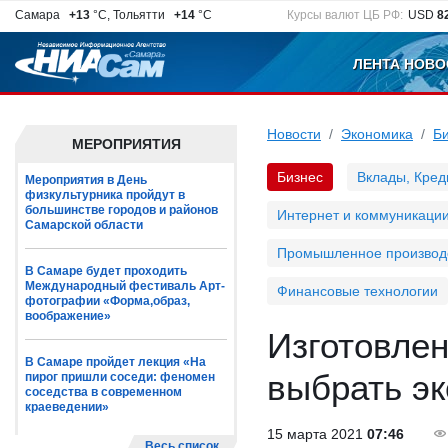
Самара
+13
°C, Тольятти
+14
°C
Курсы валют ЦБ РФ:
USD
8
ЛЕНТА НОВО
Новости
Экономика
Б
МЕРОПРИЯТИЯ
Бизнес
Вклады, Кред
Мероприятия в День
физкультурника пройдут в
большинстве городов и районов
Интернет и коммуникаци
Самарской области
Промышленное производ
В Самаре будет проходить
Международный фестиваль Арт-
Финансовые технологии
фотографии «Форма,образ,
воображение»
Изготовлен
В Самаре пройдет лекция «На
выбрать эк
пирог пришли соседи: феномен
соседства в современном
краеведении»
15 марта 2021
07:46
Весь список