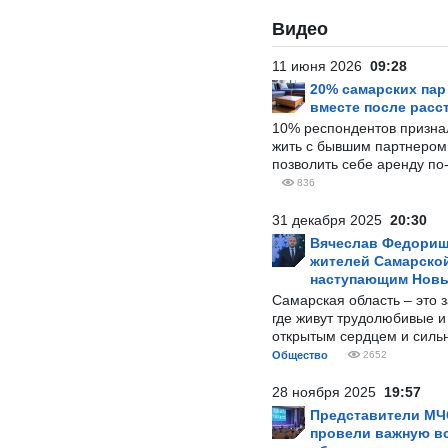
Видео
11 июня 2026
09:28
20% самарских па
вместе после расс
10% респондентов призна
жить с бывшим партнером и
позволить себе аренду по
836
31 декабря 2025
20:30
Вячеслав Федорищ
жителей Самарской
наступающим Нов
Самарская область – это 
где живут трудолюбивые и
открытым сердцем и силь
Общество
2652
28 ноября 2025
19:57
Представители МЧ
провели важную вс