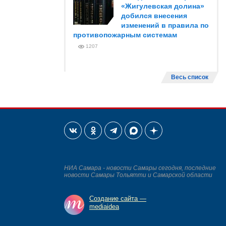
«Жигулевская долина»
добился внесения
изменений в правила по
противопожарным системам
1207
Весь список
НИА Самара - новости Самары сегодня, последние
новости Самары Тольятти и Самарской области
Создание сайта —
mediaidea