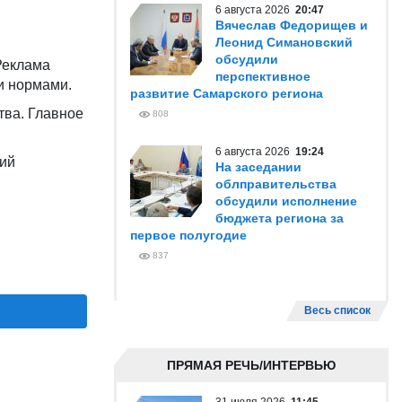
6 августа 2026
20:47
Вячеслав Федорищев и
Леонид Симановский
обсудили
Реклама
перспективное
и нормами.
развитие Самарского региона
тва. Главное
808
6 августа 2026
19:24
щий
На заседании
облправительства
обсудили исполнение
бюджета региона за
первое полугодие
837
Весь список
ПРЯМАЯ РЕЧЬ/ИНТЕРВЬЮ