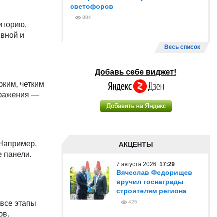
светофоров
884
иторию,
ивной и
Весь список
Добавь себе виджет!
рким, четким
бражения —
 Например,
АКЦЕНТЫ
 панели.
7 августа 2026
17:29
Вячеслав Федорищев
вручил госнаграды
строителям региона
 все этапы
426
ов.