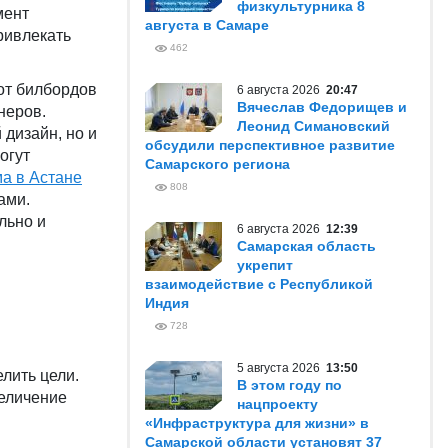
физкультурника 8
мент
августа в Самаре
ривлекать
462
от билбордов
6 августа 2026
20:47
Вячеслав Федорищев и
неров.
Леонид Симановский
 дизайн, но и
обсудили перспективное развитие
огут
Самарского региона
а в Астане
808
ами.
льно и
6 августа 2026
12:39
Самарская область
укрепит
взаимодействие с Республикой
Индия
728
5 августа 2026
13:50
лить цели.
В этом году по
величение
нацпроекту
«Инфраструктура для жизни» в
Самарской области установят 37