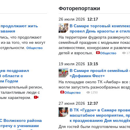
Фоторепортажи
26 июля 2026
12:17
р продолжают жить
В Самаре торговый комплек
тавания
провел День красоты и стил
лись, что продолжают
На территории фудкорта развернул
з-за того, что не могут
семейный праздник с модными показ
-отдельности.
активностями, конкурсами и развле
Общество
детей и взрослых.
Общество
17
19 июля 2026
13:15
ев поздравил
В Самаре прошёл семейный
 области с
«Дофамин Фест»
ым Годом
На площадке около ТК «Амбар» вс
замечательный регион,
могли запустить разнообразных воз
 талантливые люди с
Общество
1250
ным характером.
27 июня 2026
12:37
В ТК «Гудок» в Самаре пров
масштабное мероприятие, п
С Волжского района
к празднованию Дня молодё
тречу с учениками
Для гостей были подготовлены масте