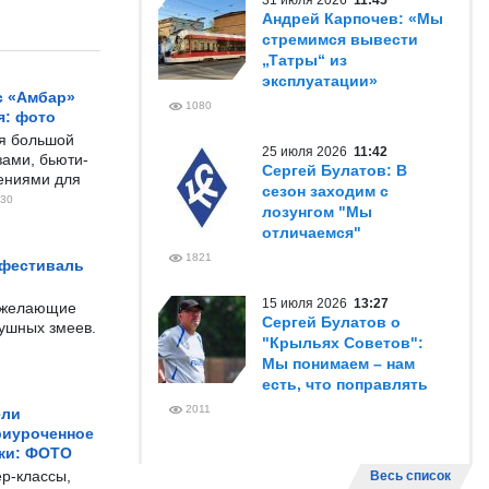
31 июля 2026
11:45
Андрей Карпочев: «Мы
стремимся вывести
„Татры“ из
эксплуатации»
с «Амбар»
1080
я: фото
ся большой
25 июля 2026
11:42
ами, бьюти-
Сергей Булатов: В
чениями для
сезон заходим с
30
лозунгом "Мы
отличаемся"
1821
 фестиваль
15 июля 2026
13:27
е желающие
Сергей Булатов о
душных змеев.
"Крыльях Советов":
Мы понимаем – нам
есть, что поправлять
2011
ели
риуроченное
жи: ФОТО
р-классы,
Весь список