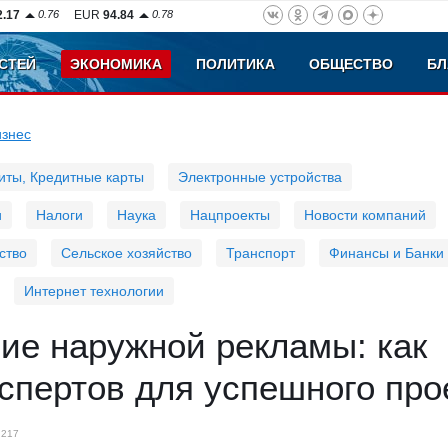
2.17
0.76
EUR
94.84
0.78
СТЕЙ
ЭКОНОМИКА
ПОЛИТИКА
ОБЩЕСТВО
БЛ
изнес
иты, Кредитные карты
Электронные устройства
и
Налоги
Наука
Нацпроекты
Новости компаний
ство
Сельское хозяйство
Транспорт
Финансы и Банки
Интернет технологии
ие наружной рекламы: как
спертов для успешного про
217