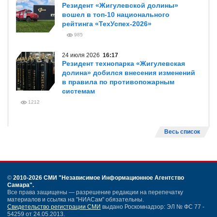
Резидент «Жигулевской долины»
вошел в топ-10 национального
рейтинга «ТехУспех-2026»
985
24 июля 2026
16:17
Резидент технопарка «Жигулевская
долина» добился внесения изменений
в правила по противопожарным
системам
1212
Весь список
©
2010-2026 СМИ
"Независимое Информационное Агентство
Самара"
.
Все права защищены — разрешение редакции на перепечатку
материалов и ссылка на "НИАСам" обязательны.
Свидетельство регистрации СМИ
выдано Роскомнадзор: ЭЛ № ФС 77 -
54259 от 24.05.2013.