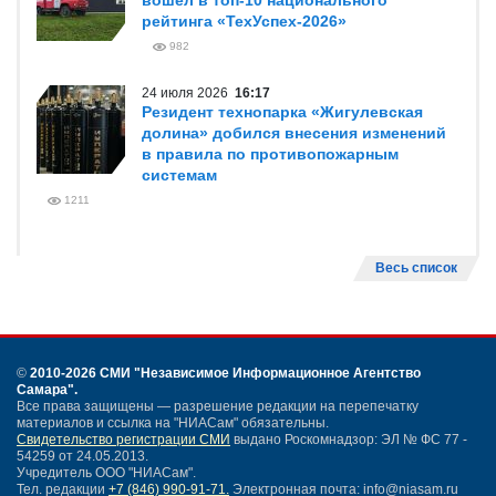
вошел в топ-10 национального
рейтинга «ТехУспех-2026»
982
24 июля 2026
16:17
Резидент технопарка «Жигулевская
долина» добился внесения изменений
в правила по противопожарным
системам
1211
Весь список
©
2010-2026 СМИ
"Независимое Информационное Агентство
Самара"
.
Все права защищены — разрешение редакции на перепечатку
материалов и ссылка на "НИАСам" обязательны.
Свидетельство регистрации СМИ
выдано Роскомнадзор: ЭЛ № ФС 77 -
54259 от 24.05.2013.
Учредитель ООО "НИАСам".
Тел. редакции
+7 (846) 990-91-71.
Электронная почта: info@niasam.ru