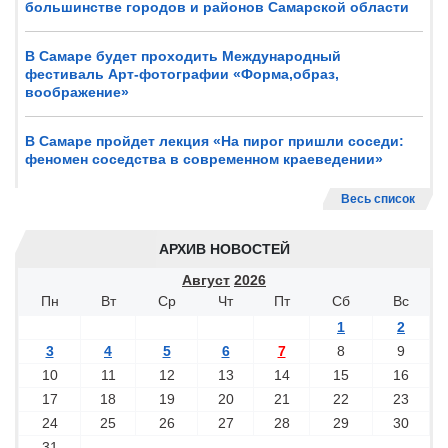
большинстве городов и районов Самарской области
В Самаре будет проходить Международный
фестиваль Арт-фотографии «Форма,образ,
воображение»
В Самаре пройдет лекция «На пирог пришли соседи:
феномен соседства в современном краеведении»
Весь список
АРХИВ НОВОСТЕЙ
Август
2026
Пн
Вт
Ср
Чт
Пт
Сб
Вс
1
2
3
4
5
6
7
8
9
10
11
12
13
14
15
16
17
18
19
20
21
22
23
24
25
26
27
28
29
30
31