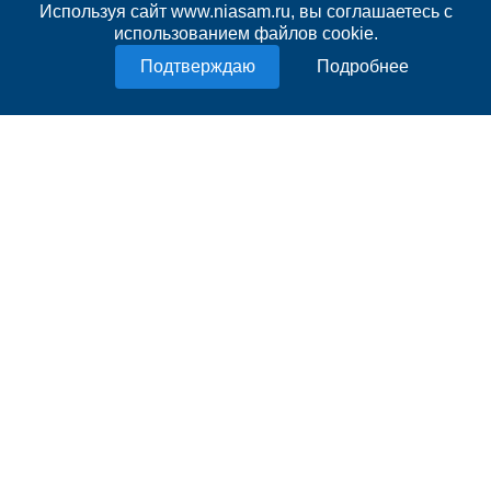
Используя сайт www.niasam.ru, вы соглашаетесь с
6 августа 2026
20:47
Вячеслав Федорищев и Леонид
использованием файлов cookie.
Симановский обсудили перспективное
Подробнее
развитие Самарского региона
660
6 августа 2026
19:24
На заседании облправительства
обсудили исполнение бюджета региона
за первое полугодие
709
4 августа 2026
20:07
Вячеслав Федорищев поручил усилить
работу по трудоустройству ветеранов
СВО в Самарской области
1185
Весь список