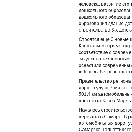
человека, развитие его
дошкольного образовани
дошкольного образовани
образования здание дет
строительство 3-х детск
Строятся еще 3 новые ш
Капитально отремонтир
соответствие с соврем
закуплено технологичес
оснастили современным
«Основы безопасности 
Правительство региона
дорог и улучшения сост
501,4 км автомобильных
проспекта Карла Маркса
Началось строительство
переулка в Самаре. В р
автомобильных дорог ув
Самарско-Тольяттинской