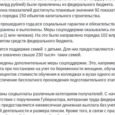
 млрд рублей) были привлечены из федерального бюджета. 
она показателей достигнуты плановые значения 92 показат
 порядка 150 объектов капитального строительства.
 прошедшего года,все социальные гарантии и обязательств
хранены и выполнены. Меры соцподдержки оказывались по
а (1 млн человек). На это было направлено порядка 102 мл
четом средств федерального бюджета.
ется поддержке семей с детьми. Для них предоставляются
и охвачено свыше 230 тысяч таких семей.
ведены дополнительные меры соцподдержки. Это, наприме
а при постановке на учет по беременности женщине, обу
роцентов стоимости обучения в колледжах и вузах одного и
спечение бесплатного прохождения подготовительного эта
аны соцвыплаты различным категориям получателей. С на
етствии с поручением Губернатора, ветеранам труда федера
я предоставляется ежемесячная денежная выплата без уче
 деятельности и размера пенсии. Кроме того, в связи с пр