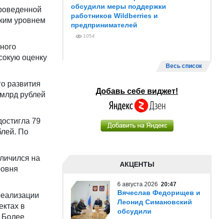
обсудили меры поддержки
проведенной
работников Wildberries и
оким уровнем
предпринимателей
1054
тного
сокую оценку
Весь список
го развития
Добавь себе виджет!
 млрд рублей
достигла 79
лей. По
еличился на
АКЦЕНТЫ
ровня
6 августа 2026
20:47
Вячеслав Федорищев и
реализации
Леонид Симановский
ектах в
обсудили
. Более