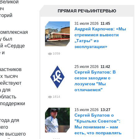
 Великой
яч
ПРЯМАЯ РЕЧЬ/ИНТЕРВЬЮ
горий
31 июля 2026
11:45
Андрей Карпочев: «Мы
комплексная
стремимся вывести
у был
„Татры“ из
ей «Сердце
эксплуатации»
 и
1059
25 июля 2026
11:42
частников
Сергей Булатов: В
х тысяч
сезон заходим с
действуют
лозунгом "Мы
 для
отличаемся"
область
1814
 поддержки
15 июля 2026
13:27
Сергей Булатов о
года для
"Крыльях Советов":
него
Мы понимаем – нам
есть, что поправлять
ние высшего