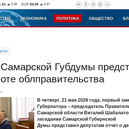
1.41
0.48
EUR
94.06
0.87
СТЕЙ
ЭКОНОМИКА
ПОЛИТИКА
ОБЩЕСТВО
БЛ
асти
 Самарской Губдумы предс
боте облправительства
37
В четверг, 21 мая 2026 года, первый за
Губернатора – председатель Правител
Самарской области Виталий Шабалато
заседании Самарской Губернской
Думы представил депутатам отчет о д