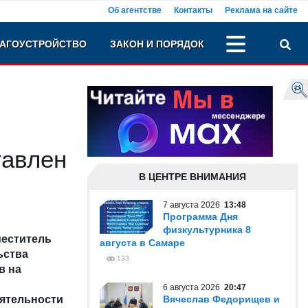
Об агентстве
Контакты
Реклама на сайте
АГОУСТРОЙСТВО
ЗАКОН И ПОРЯДОК
тавлен
В ЦЕНТРЕ ВНИМАНИЯ
7 августа 2026
13:48
Программа Дня
физкультурника 8
меститель
августа в Самаре
ьства
133
в на
6 августа 2026
20:47
еятельности
Вячеслав Федорищев и