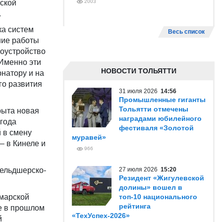
ской
2003
.
ка систем
Весь список
ние работы
оустройство
Именно эти
НОВОСТИ ТОЛЬЯТТИ
натору и на
го развития
31 июля 2026
14:56
.
Промышленные гиганты
Тольятти отмечены
рыта новая
наградами юбилейного
 года
фестиваля «Золотой
 в смену
муравей»
– в Кинеле и
966
фельдшерско-
27 июля 2026
15:20
Резидент «Жигулевской
долины» вошел в
марской
топ-10 национального
рейтинга
е в прошлом
«ТехУспех-2026»
й