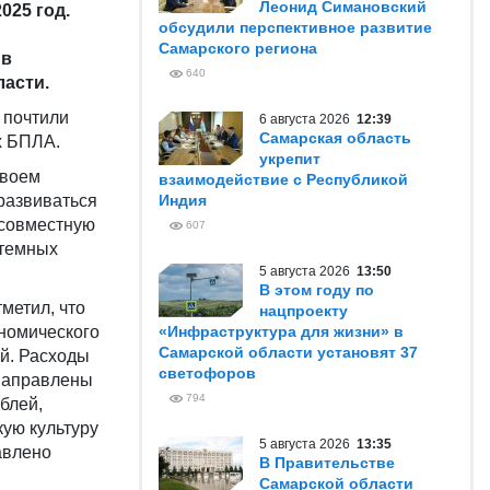
Леонид Симановский
025 год.
обсудили перспективное развитие
Самарского региона
 в
640
ласти.
 почтили
6 августа 2026
12:39
Самарская область
х БПЛА.
укрепит
своем
взаимодействие с Республикой
развиваться
Индия
 совместную
607
стемных
5 августа 2026
13:50
В этом году по
метил, что
нацпроекту
номического
«Инфраструктура для жизни» в
Самарской области установят 37
ей. Расходы
светофоров
 направлены
794
блей,
кую культуру
5 августа 2026
13:35
авлено
В Правительстве
Самарской области