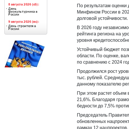
По результатам оценки 
Минфином России в 2025
долговой устойчивости.
В 2026 году независимо
рейтинга региона на ур
уровня кредитоспособн
Устойчивый бюджет поз
области. По оценке, ва
по сравнению с 2024 го
Продолжился рост уровн
тыс. рублей. Среднеду
данному показателю рег
При этом растет объем 
21,6%. Благодаря грамо
бедности до 7,5% против
Председатель Правитель
обновленных нацпроекто
рамках 12 нацпроектов.