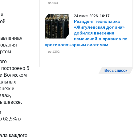
963
ия
24 июля 2026
16:17
ной
Резидент технопарка
«Жигулевская долина»
добился внесения
тавленная
изменений в правила по
рования
противопожарным системам
ортом.
1202
ого
 построено 5
Весь список
 и Волжском
пальных
анеж и
ева»,
бышевске.
и
о 62,5% в
ала каждого