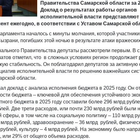
Правительства Самарской области за 2
Доклад о результатах работы органов
исполнительной власти представляют
нт ежегодно, в соответствии с Уставом Самарской об
арламента началось с минуты молчания, которой участники
ызрани, погибших этой ночью в результате атаки вражески
нального Правительства депутаты рассмотрели первым. В 
атов отметил, что в сложных условиях регион продолжает 
кую стабильность. Он поблагодарил депутатов за активную
ициатив исполнительной власти по решению важнейших си
арской области.
л доклад с анализа исполнения бюджета в 2025 году. Он от
ости бюджета – ключевой для обеспечения устойчивого эко
тного бюджета в 2025 году составили более 296 млрд рубл
лей. Две трети расходов, или почти 230 млрд рублей были
 сферы, в том числе на социальную политику – 110 млрд ру
 млрд рублей, здравоохранение – 36 млрд рублей, физичес
 рублей, культуру – 4 млрд рублей. На экономику было напр
, или 29% от общего объема расходов.