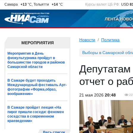
Самара
+13
°C, Тольятти
+14
°C
Курсы валют ЦБ РФ:
USD
8
ЛЕНТА НОВО
Новости
Политика
МЕРОПРИЯТИЯ
Выборы в Самарской обл
Мероприятия в День
физкультурника пройдут в
большинстве городов и районов
Депутатам
Самарской области
отчет о ра
В Самаре будет проходить
Международный фестиваль Арт-
фотографии «Форма,образ,
воображение»
21 мая 2026
20:48
22
В Самаре пройдет лекция «На
пирог пришли соседи: феномен
соседства в современном
краеведении»
Весь список