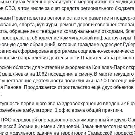
льных вузах.Успешно реализуются мероприятия по медицин
в СВО, в том числе за счет средств регионального бюджета
чами Правительства региона остаются развитие и поддерж
ования, спорта, культуры, ремонт дорог и совершенствова
рта, обращение с твердыми коммунальными отходами, благ
 пространств, обновление коммунальной инфраструктуры. 
новную долю обращений, которые граждане адресуют Губер
 региона сформированапрограмма социально-экономическо
сновные направления деятельности Правительства региона
рской области для жителей микрорайона Кошелев-Парк отк
Смышляевка на 1062 посещения в смену. В марте текущего
осуществление деятельности поликлиники на 500 посещений
я Панова. Продолжается строительство ещё двух объектов 
.
тупности первичного звена здравоохранения введены 48 
врачебные амбулатории, 1 офис врача общей практики.
в ПФО передовой операционно-реанимационный модуль Са
нической больницы имени Ивановой. Заканчиваются начаты
нию модульного здания на территории Самарской городско