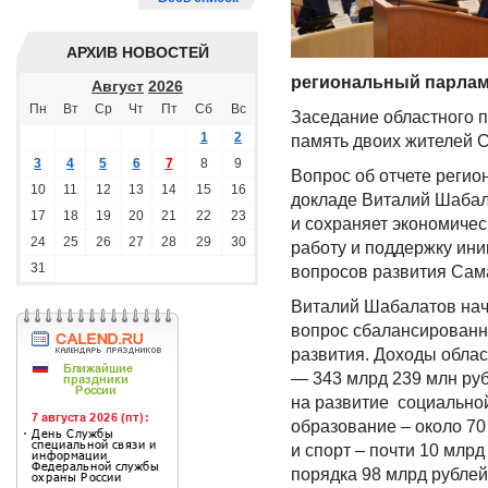
АРХИВ НОВОСТЕЙ
региональный парламе
Август
2026
Пн
Вт
Ср
Чт
Пт
Сб
Вс
Заседание областного п
1
2
память двоих жителей С
3
4
5
6
7
8
9
Вопрос об отчете регио
10
11
12
13
14
15
16
докладе Виталий Шабал
17
18
19
20
21
22
23
и сохраняет экономичес
24
25
26
27
28
29
30
работу и поддержку ин
31
вопросов развития Сам
Виталий Шабалатов нача
вопрос сбалансированн
развития. Доходы облас
— 343 млрд 239 млн руб
на развитие социальной
образование – около 70
и спорт – почти 10 млрд
порядка 98 млрд рублей