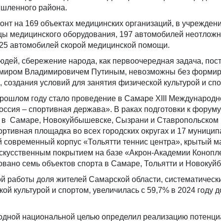
шленного района.
онт на 169 объектах медицинских организаций, в учрежден
цы медицинского оборудования, 197 автомобилей неотлож
25 автомобилей скорой медицинской помощи.
юдей, сбережение народа, как первоочередная задача, пос
миром Владимировичем Путиным, невозможны без форми
, создания условий для занятия физической культурой и сп
рошлом году стало проведение в Самаре XIII Международн
ссия – спортивная держава». В раках подготовки к форуму
 в Самаре, Новокуйбышевске, Сызрани и Ставропольском
ортивная площадка во всех городских округах и 17 муници
й современный корпус «Тольятти теннис центра», крытый м
искусственным покрытием на базе «Акрон-Академии Конопл
овано семь объектов спорта в Самаре, Тольятти и Новокуй
й работы доля жителей Самарской области, систематическ
й культурой и спортом, увеличилась с 59,7% в 2024 году д
 одной национальной целью определил реализацию потенци