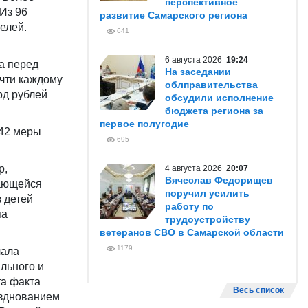
перспективное
Из 96
развитие Самарского региона
елей.
641
6 августа 2026
19:24
а перед
На заседании
чти каждому
облправительства
рд рублей
обсудили исполнение
бюджета региона за
первое полугодие
 42 меры
695
р,
4 августа 2026
20:07
Вячеслав Федорищев
чающейся
поручил усилить
з детей
работу по
па
трудоустройству
ветеранов СВО в Самарской области
1179
чала
льного и
та факта
Весь список
азднованием