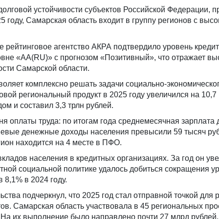
долговой устойчивости субъектов Российской Федерации, 
 году, Самарская область входит в группу регионов с выс
е рейтинговое агентство АКРА подтвердило уровень креди
овне «АА(RU)» с прогнозом «Позитивный», что отражает вы
ости Самарской области.
воляет комплексно решать задачи социально-экономическо
ловой региональный продукт в 2025 году увеличился на 10,7
дом и составил 3,3 трлн рублей.
я оплаты труда: по итогам года среднемесячная зарплата 
шевые денежные доходы населения превысили 59 тысяч руб
ион находится на 4 месте в ПФО.
вкладов населения в кредитных организациях. За год он ув
тной социальной политике удалось добиться сокращения у
 8,1% в 2024 году.
ства подчеркнул, что 2025 год стал отправной точкой для 
в. Самарская область участвовала в 45 региональных про
 На их выполнение было направлено почти 27 млрд рублей