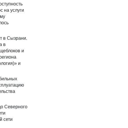
оступность
с на услуги
ему
лось
т в Сызрани.
а в
щеблоков и
региона
логия)» и
обильных
ксплуатацию
ельства
до Северного
ети
й сети