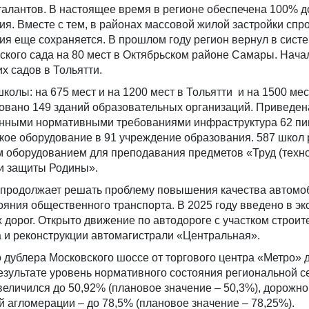
 талантов. В настоящее время в регионе обеспечена 100% д
я. Вместе с тем, в районах массовой жилой застройки спро
я еще сохраняется. В прошлом году регион вернул в сист
ского сада на 80 мест в Октябрьском районе Самары. Нача
их садов в Тольятти.
колы: на 675 мест и на 1200 мест в Тольятти и на 1500 мес
овано 149 зданий образовательных организаций. Приведен
енными нормативными требованиями инфраструктура 62 пи
кое оборудование в 91 учреждение образования. 587 школ 
 оборудованием для преподавания предметов «Труд (техно
и защиты Родины».
 продолжает решать проблему повышения качества автом
ояния общественного транспорта. В 2025 году введено в э
 дорог. Открыто движение по автодороге с участком строит
 и реконструкции автомагистрали «Центральная».
 дублера Московского шоссе от торгового центра «Метро» 
езультате уровень нормативного состояния региональной с
еличился до 50,92% (плановое значение – 50,3%), дорожно
 агломерации – до 78,5% (плановое значение – 78,25%).