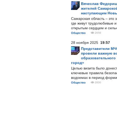
Вячеслав Федорищ
жителей Самарской
наступающим Нов
Самарская область – это 
где живут трудолюбивые и
открытым сердцем и силь
Общество
2656
28 ноября 2025
19:57
Представители МЧ
провели важную вс
образовательного
город»
Целью визита было донес
ключевые правила безопа
водоемах в период форми
Общество
2830