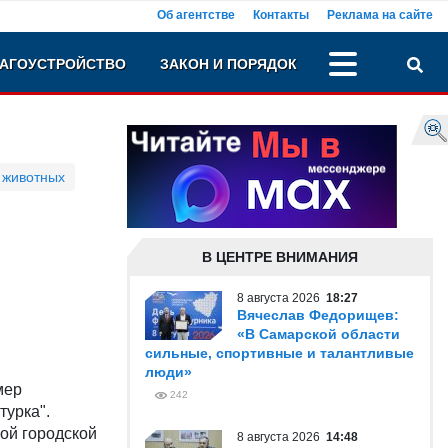
Об агентстве
Контакты
Реклама на сайте
АГОУСТРОЙСТВО
ЗАКОН И ПОРЯДОК
 животных
В ЦЕНТРЕ ВНИМАНИЯ
8 августа 2026
18:27
Вячеслав Федорищев:
«В Самарской области
сильные, спортивные и талантливые
люди»
мер
242
турка".
ой городской
8 августа 2026
14:48