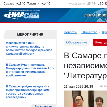
Самара
+13
°C, Тольятти
+14
°C
Курсы валют ЦБ РФ:
USD
8
ЛЕНТА НОВО
Новости
Общество
Ку
МЕРОПРИЯТИЯ
Образование
Культу
Мероприятия в День
физкультурника пройдут в
большинстве городов и районов
В Самаре 
Самарской области
независимо
В Самаре будет проходить
Международный фестиваль Арт-
фотографии «Форма,образ,
"Литератур
воображение»
21 мая 2026
20:39
В Самаре пройдет лекция «На
28
пирог пришли соседи: феномен
соседства в современном
краеведении»
Весь список