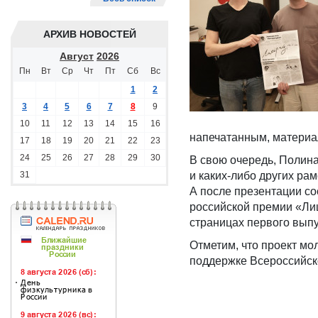
АРХИВ НОВОСТЕЙ
Август
2026
Пн
Вт
Ср
Чт
Пт
Сб
Вс
1
2
3
4
5
6
7
8
9
10
11
12
13
14
15
16
напечатанным, материал
17
18
19
20
21
22
23
24
25
26
27
28
29
30
В свою очередь, Полина
31
и каких-либо других ра
А после презентации со
российской премии «Лиц
страницах первого выпу
Отметим, что проект м
поддержке Всероссийск