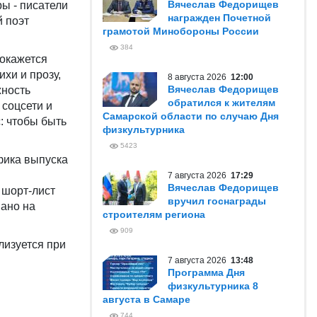
Вячеслав Федорищев
ры - писатели
награжден Почетной
й поэт
грамотой Минобороны России
384
покажется
ихи и прозу,
8 августа 2026
12:00
Вячеслав Федорищев
жность
обратился к жителям
 соцсети и
Самарской области по случаю Дня
: чтобы быть
физкультурника
5423
фика выпуска
7 августа 2026
17:29
Вячеслав Федорищев
 шорт-лист
вручил госнаграды
вано на
строителям региона
909
лизуется при
7 августа 2026
13:48
Программа Дня
физкультурника 8
августа в Самаре
744