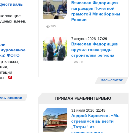
Вячеслав Федорищев
 фестиваль
награжден Почетной
грамотой Минобороны
е желающие
России
душных змеев.
385
7 августа 2026
17:29
Вячеслав Федорищев
ели
вручил госнаграды
риуроченное
жи: ФОТО
строителям региона
р-классы,
911
ния,
нтации
ры.
Весь список
есь список
ПРЯМАЯ РЕЧЬ/ИНТЕРВЬЮ
31 июля 2026
11:45
Андрей Карпочев: «Мы
стремимся вывести
„Татры“ из
эксплуатации»