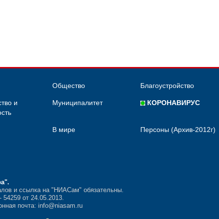
Общество
Благоустройство
тво и
Муниципалитет
КОРОНАВИРУС
сть
В мире
Персоны (Архив-2012г)
ра"
.
лов и ссылка на "НИАСам" обязательны.
54259 от 24.05.2013.
нная почта: info@niasam.ru