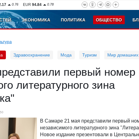
2.17
0.76
EUR
94.84
0.78
СТЕЙ
ЭКОНОМИКА
ПОЛИТИКА
ОБЩЕСТВО
БЛ
льтура
ра
Здравоохранение
Мода
Туризм
Мир домашних
представили первый номер
го литературного зина
ка"
50
В Самаре 21 мая представили первый но
независимого литературного зина "Литера
Новое издание презентовали в Центральн