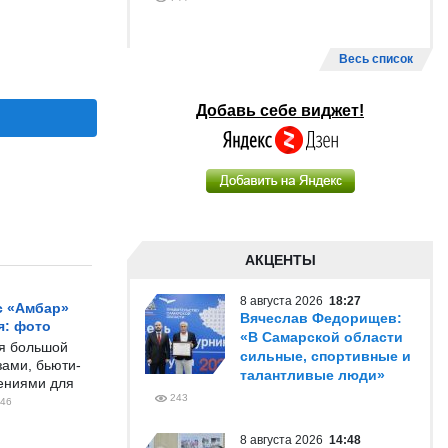
Весь список
Добавь себе виджет!
АКЦЕНТЫ
8 августа 2026
18:27
с «Амбар»
Вячеслав Федорищев:
я: фото
«В Самарской области
ся большой
сильные, спортивные и
ами, бьюти-
талантливые люди»
чениями для
243
46
8 августа 2026
14:48