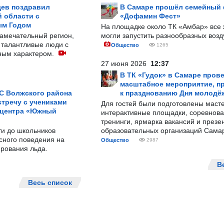
ев поздравил
В Самаре прошёл семейный
 области с
«Дофамин Фест»
ым Годом
На площадке около ТК «Амбар» вс
замечательный регион,
могли запустить разнообразных воз
 талантливые люди с
Общество
1265
ным характером.
27 июня 2026
12:37
В ТК «Гудок» в Самаре пров
масштабное мероприятие, п
С Волжского района
к празднованию Дня молодё
тречу с учениками
Для гостей были подготовлены масте
 центра «Южный
интерактивные площадки, соревнова
тренинги, ярмарка вакансий и презе
ти до школьников
образовательных организаций Сама
сного поведения на
Общество
2987
рования льда.
В
Весь список