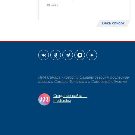
1219
Весь список
НИА Самара - новости Самары сегодня, последние
новости Самары Тольятти и Самарской области
Создание сайта —
mediaidea