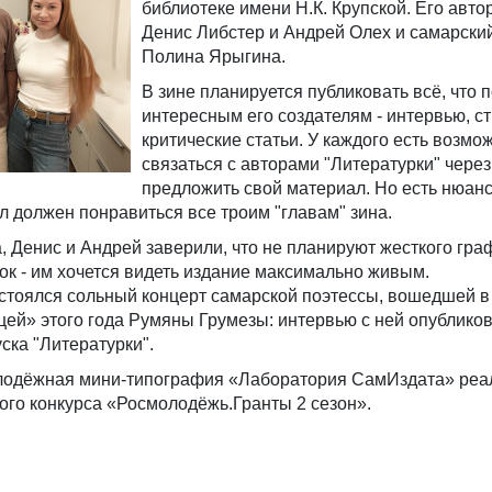
библиотеке имени Н.К. Крупской. Его авто
Денис Либстер и Андрей Олех и самарски
Полина Ярыгина.
В зине планируется публиковать всё, что 
интересным его создателям - интервью, ст
критические статьи. У каждого есть возмо
связаться с авторами "Литературки" через
предложить свой материал. Но есть нюанс
 должен понравиться все троим "главам" зина.
, Денис и Андрей заверили, что не планируют жесткого гра
мок - им хочется видеть издание максимально живым.
стоялся сольный концерт самарской поэтессы, вошедшей в
ей» этого года Румяны Грумезы: интервью с ней опублико
ска "Литературки".
олодёжная мини-типография «Лаборатория СамИздата» реа
ого конкурса «Росмолодёжь.Гранты 2 сезон».