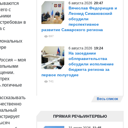
рываются
6 августа 2026
20:47
Вячеслав Федорищев и
его с
Леонид Симановский
ьники
обсудили
остребован в
перспективное
а с
развитие Самарского региона
697
гиональных
ере
6 августа 2026
19:24
На заседании
облправительства
оссия – моя
обсудили исполнение
тельными
бюджета региона за
ещении.
первое полугодие
 трех
741
ь логичные
ассказывать
Весь список
ачественно
ональный
нстрирует
ПРЯМАЯ РЕЧЬ/ИНТЕРВЬЮ
тысяч