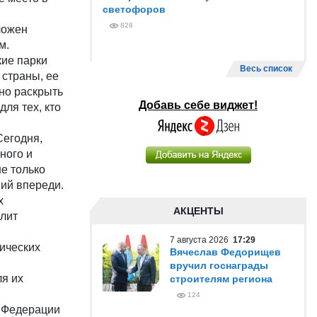
светофоров
828
ложен
м.
кие парки
Весь список
 страны, ее
но раскрыть
Добавь себе виджет!
ля тех, кто
Сегодня,
ного и
не только
ний впереди.
х
АКЦЕНТЫ
олит
7 августа 2026
17:29
ических
Вячеслав Федорищев
вручил госнаграды
я их
строителям региона
124
й Федерации