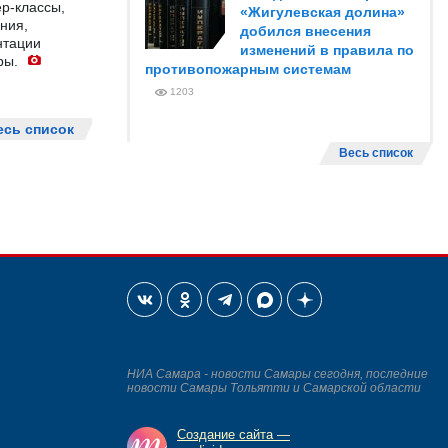
р-классы,
«Жигулевская долина»
ния,
добился внесения
нтации
изменений в правила по
ры.
противопожарным системам
1203
есь список
Весь список
НИА Самара - новости Самары сегодня, последние
новости Самары Тольятти и Самарской области
Создание сайта —