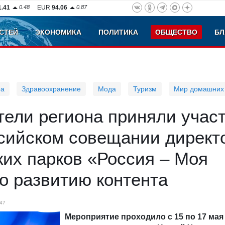
1.41
0.48
EUR
94.06
0.87
СТЕЙ
ЭКОНОМИКА
ПОЛИТИКА
ОБЩЕСТВО
БЛ
ра
Здравоохранение
Мода
Туризм
Мир домашних
тели региона приняли учас
сийском совещании директ
их парков «Россия – Моя
о развитию контента
47
Мероприятие проходило с 15 по 17 мая