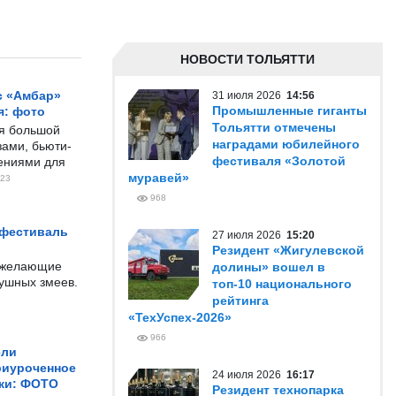
НОВОСТИ ТОЛЬЯТТИ
с «Амбар»
31 июля 2026
14:56
Промышленные гиганты
я: фото
Тольятти отмечены
ся большой
наградами юбилейного
ами, бьюти-
фестиваля «Золотой
чениями для
муравей»
23
968
 фестиваль
27 июля 2026
15:20
Резидент «Жигулевской
е желающие
долины» вошел в
душных змеев.
топ-10 национального
рейтинга
«ТехУспех-2026»
966
ели
риуроченное
24 июля 2026
16:17
жи: ФОТО
Резидент технопарка