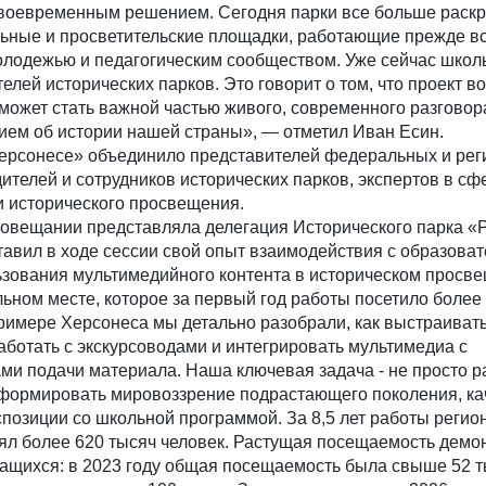
своевременным решением. Сегодня парки все больше раск
льные и просветительские площадки, работающие прежде вс
молодежью и педагогическим сообществом. Уже сейчас школ
елей исторических парков. Это говорит о том, что проект в
может стать важной частью живого, современного разговор
ем об истории нашей страны», — отметил Иван Есин.
ерсонесе» объединило представителей федеральных и ре
дителей и сотрудников исторических парков, экспертов в сф
и исторического просвещения.
совещании представляла делегация Исторического парка «Р
тавил в ходе сессии свой опыт взаимодействия с образова
ьзования мультимедийного контента в историческом просв
ьном месте, которое за первый год работы посетило более
римере Херсонеса мы детально разобрали, как выстраиват
аботать с экскурсоводами и интегрировать мультимедиа с
ми подачи материала. Наша ключевая задача - не просто р
о формировать мировоззрение подрастающего поколения, к
позиции со школьной программой. За 8,5 лет работы реги
ял более 620 тысяч человек. Растущая посещаемость демо
чащихся: в 2023 году общая посещаемость была свыше 52 