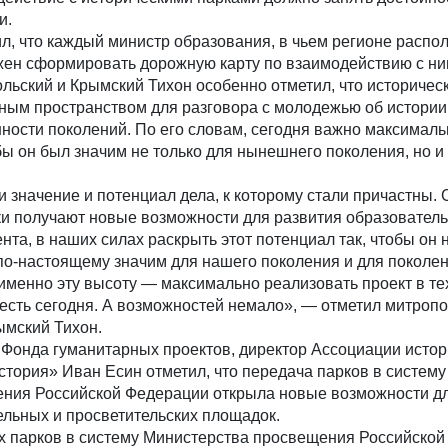
и.
л, что каждый министр образования, в чьем регионе распо
лжен сформировать дорожную карту по взаимодействию с ни
ьский и Крымский Тихон особенно отметил, что историчес
ным пространством для разговора с молодежью об истории
ности поколений. По его словам, сегодня важно максималь
ы он был значим не только для нынешнего поколения, но и д
и значение и потенциал дела, к которому стали причастны. 
ки получают новые возможности для развития образователь
нта, в наших силах раскрыть этот потенциал так, чтобы он 
по-настоящему значим для нашего поколения и для поколе
именно эту высоту — максимально реализовать проект в те
есть сегодня. А возможностей немало», — отметил митроп
мский Тихон.
Фонда гуманитарных проектов, директор Ассоциации истор
стория» Иван Есин отметил, что передача парков в систему
ния Российской Федерации открыла новые возможности дл
ельных и просветительских площадок.
х парков в систему Министерства просвещения Российско