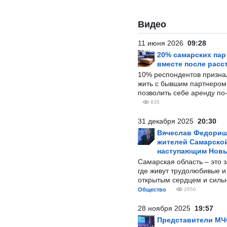
Видео
11 июня 2026
09:28
20% самарских па
вместе после расс
10% респондентов призна
жить с бывшим партнером и
позволить себе аренду по
835
31 декабря 2025
20:30
Вячеслав Федорищ
жителей Самарской
наступающим Нов
Самарская область – это 
где живут трудолюбивые и
открытым сердцем и силь
Общество
2650
28 ноября 2025
19:57
Представители МЧ