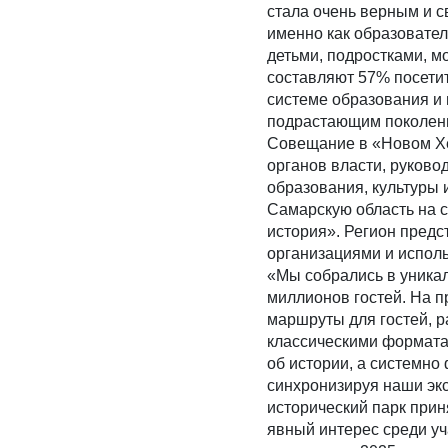
стала очень верным и 
именно как образовате
детьми, подростками, 
составляют 57% посетит
системе образования и 
подрастающим поколени
Совещание в «Новом Х
органов власти, руково
образования, культуры 
Самарскую область на 
история». Регион предс
организациями и испол
«Мы собрались в уникал
миллионов гостей. На п
маршруты для гостей, р
классическими формата
об истории, а системн
синхронизируя наши экс
исторический парк прин
явный интерес среди у