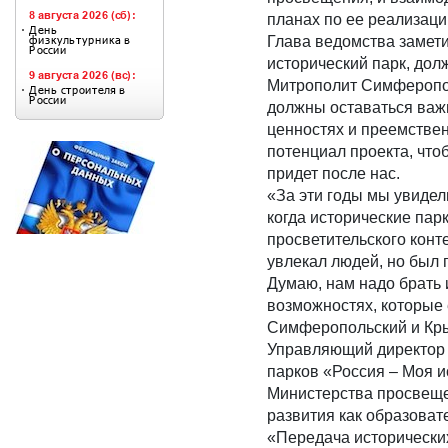
планах по ее реализаци
Глава ведомства замети
исторический парк, до
Митрополит Симферопол
должны оставаться важ
ценностях и преемствен
потенциал проекта, чтоб
придет после нас.
«За эти годы мы увидел
когда исторические пар
просветительского конте
увлекал людей, но был 
Думаю, нам надо брать 
возможностях, которые 
Симферопольский и Кры
Управляющий директор 
парков «Россия – Моя и
Министерства просвеще
развития как образоват
«Передача исторически