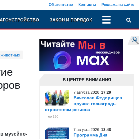
Об агентстве
Контакты
Реклама на сайте
АГОУСТРОЙСТВО
ЗАКОН И ПОРЯДОК
 животных
тие
В ЦЕНТРЕ ВНИМАНИЯ
оров
7 августа 2026
17:29
Вячеслав Федорищев
вручил госнаграды
строителям региона
120
7 августа 2026
13:48
 в музейно-
Программа Дня