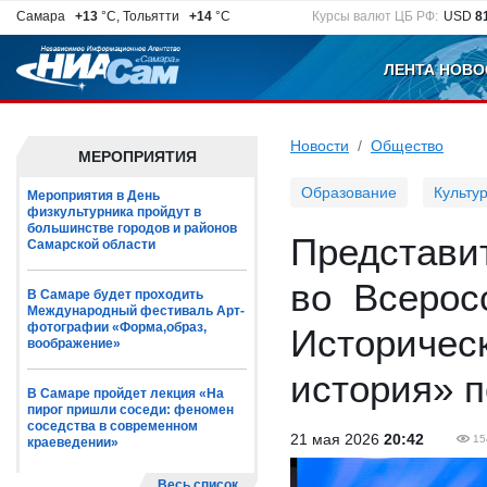
Самара
+13
°C, Тольятти
+14
°C
Курсы валют ЦБ РФ:
USD
8
ЛЕНТА НОВО
Новости
Общество
МЕРОПРИЯТИЯ
Образование
Культу
Мероприятия в День
физкультурника пройдут в
большинстве городов и районов
Представи
Самарской области
во Всерос
В Самаре будет проходить
Международный фестиваль Арт-
фотографии «Форма,образ,
Историческ
воображение»
история» п
В Самаре пройдет лекция «На
пирог пришли соседи: феномен
соседства в современном
21 мая 2026
20:42
15
краеведении»
Весь список