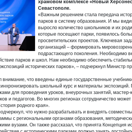
храмовом комплексе «Новый Херсонес
Севастополе.
«Важным решением стала передача истор
парков в систему образования. И мы види
выросло количество школьников и их роди
которые посещают парки, появилось бол
просветительских проектов. Ключевая зад
организаций – формировать мировоззрен
подрастающего поколения. Необходимо в
йствие парков и школ. Нам необходимо обеспечить стабиль
экспозиций исторических парков», – подчеркнул Министр 
 внимание, что введены единые государственные учебники
синхронизировать школьный курс и материалы экспозиций. 
ами для проведения уроков, внеурочных занятий, мастер-
ов и педагогов. Во многих регионах сотрудничество может
История родного края».
одчеркнул, что нужно разрабатывать и внедрять совместн
аммы с региональными органами образования, методическ
кими вузами. Он также рассказал, что принята Концепция и
ействие с историческими парками должно занять достойно