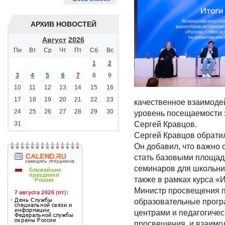
АРХИВ НОВОСТЕЙ
Август
2026
Пн
Вт
Ср
Чт
Пт
Сб
Вс
1
2
3
4
5
6
7
8
9
10
11
12
13
14
15
16
17
18
19
20
21
22
23
качественное взаимоде
24
25
26
27
28
29
30
уровень посещаемости 
31
Сергей Кравцов.
Сергей Кравцов обратил
Он добавил, что важно 
стать базовыми площадк
семинаров для школьник
также в рамках курса «
Министр просвещения п
образовательные прогр
центрами и педагогичес
просвещения, и взаимод