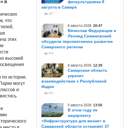
» в
физкультурника 8
августа в Самаре
ических
287
м, что
6 августа 2026
20:47
телей,
Вячеслав Федорищев и
ьше
Леонид Симановский
ача этих
обсудили перспективное развитие
ие
Самарского региона
ести
695
но высокий
просвещения
6 августа 2026
12:39
Самарская область
укрепит
 по истории.
взаимодействие с Республикой
Парки могут
Индия
классов и
652
 вестись
5 августа 2026
13:50
ые
В этом году по
ими
нацпроекту
сторического
«Инфраструктура для жизни» в
Самарской области установят 37
е место в