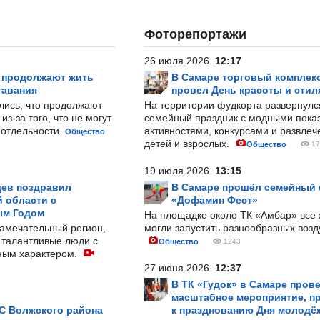
Фоторепортажи
26 июля 2026
12:17
р продолжают жить
В Самаре торговый комплек
тавания
провел День красоты и стил
лись, что продолжают
На территории фудкорта развернул
з-за того, что не могут
семейный праздник с модными показ
-отдельности.
активностями, конкурсами и развле
Общество
детей и взрослых.
Общество
17
19 июля 2026
13:15
ев поздравил
В Самаре прошёл семейный
 области с
«Дофамин Фест»
ым Годом
На площадке около ТК «Амбар» вс
замечательный регион,
могли запустить разнообразных воз
 талантливые люди с
Общество
1243
ным характером.
27 июня 2026
12:37
В ТК «Гудок» в Самаре пров
масштабное мероприятие, п
С Волжского района
к празднованию Дня молодё