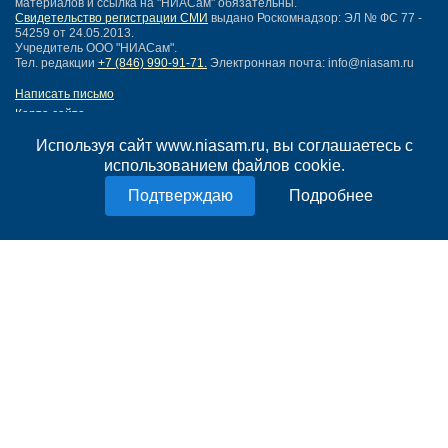
материалов и ссылка на "НИАСам" обязательны.
Свидетельство регистрации СМИ
выдано Роскомнадзор: ЭЛ № ФС 77 -
54259 от 24.05.2013.
Учредитель ООО "НИАСам".
Тел. редакции
+7 (846) 990-91-71.
Электронная почта: info@niasam.ru
Написать письмо
Карта сайта
Нашли ошибку?
Используя сайт www.niasam.ru, вы соглашаетесь с
Политика конфиденциальности
использованием файлов cookie.
Согласие на обработку персональных данных
18+
Подробнее
НИА Самара - новости Самары сегодня, последние новости Самары
Тольятти и Самарской области
Создание сайта —
mediaidea