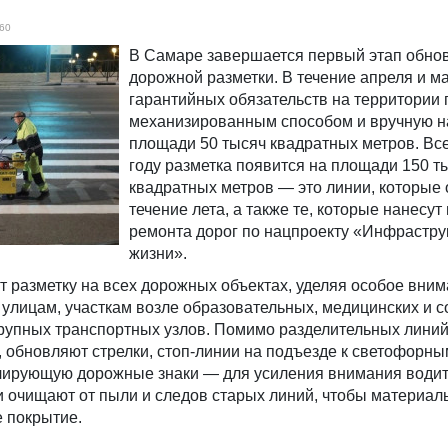
60
В Самаре завершается первый этап обно
дорожной разметки. В течение апреля и м
гарантийных обязательств на территории 
механизированным способом и вручную н
площади 50 тысяч квадратных метров. Все
году разметка появится на площади 150 т
квадратных метров — это линии, которые 
течение лета, а также те, которые нанесут
ремонта дорог по нацпроекту «Инфрастру
жизни».
 разметку на всех дорожных объектах, уделяя особое вни
улицам, участкам возле образовательных, медицинских и 
крупных транспортных узлов. Помимо разделительных линий
обновляют стрелки, стоп-линии на подъезде к светофорны
блирующую дорожные знаки — для усиления внимания водит
и очищают от пыли и следов старых линий, чтобы материа
 покрытие.