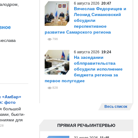
6 августа 2026
20:47
калодром,
Вячеслав Федорищев и
Леонид Симановский
обсудили
перспективное
вное
развитие Самарского региона
796
ячеслава
6 августа 2026
19:24
На заседании
облправительства
обсудили исполнение
бюджета региона за
первое полугодие
828
с «Амбар»
я: фото
Весь список
ся большой
ами, бьюти-
чениями для
ПРЯМАЯ РЕЧЬ/ИНТЕРВЬЮ
28