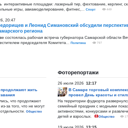
ь интерактивные площадки: лазерный тир, фехтование, керлинг, с
ольные игры, авиамоделирование, фитнес,...
Спорт
449
26, 20:47
едорищев и Леонид Симановский обсудили перспекти
амарского региона
оскве состоялась рабочая встреча губернатора Самарской области В
стителем председателя Комитета...
Политика
797
Фоторепортажи
26 июля 2026
12:17
р продолжают жить
В Самаре торговый комплек
тавания
провел День красоты и стил
лись, что продолжают
На территории фудкорта развернул
з-за того, что не могут
семейный праздник с модными показ
-отдельности.
активностями, конкурсами и развле
Общество
детей и взрослых.
Общество
17
19 июля 2026
13:15