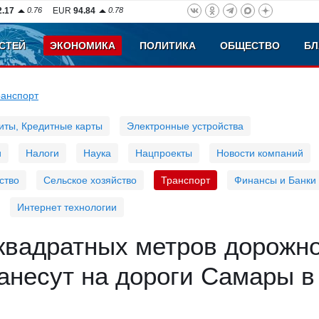
2.17
0.76
EUR
94.84
0.78
СТЕЙ
ЭКОНОМИКА
ПОЛИТИКА
ОБЩЕСТВО
БЛ
ранспорт
иты, Кредитные карты
Электронные устройства
и
Налоги
Наука
Нацпроекты
Новости компаний
ство
Сельское хозяйство
Транспорт
Финансы и Банки
Интернет технологии
 квадратных метров дорожн
анесут на дороги Самары в