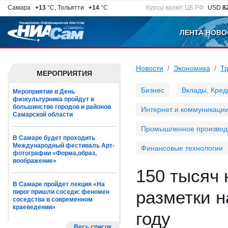
Самара
+13
°C, Тольятти
+14
°C
Курсы валют ЦБ РФ:
USD
8
ЛЕНТА НОВО
Новости
Экономика
Т
МЕРОПРИЯТИЯ
Бизнес
Вклады, Кред
Мероприятия в День
физкультурника пройдут в
большинстве городов и районов
Интернет и коммуникаци
Самарской области
Промышленное производ
В Самаре будет проходить
Международный фестиваль Арт-
Финансовые технологии
фотографии «Форма,образ,
воображение»
150 тысяч
В Самаре пройдет лекция «На
разметки н
пирог пришли соседи: феномен
соседства в современном
краеведении»
году
Весь список