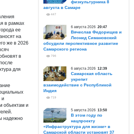
физкультурника 8
августа в Самаре
447
вления
ая в рамках
6 августа 2026
20:47
города ее
Вячеслав Федорищев и
аносят на
Леонид Симановский
го же в 2026
обсудили перспективное развитие
Самарского региона
ысяч
обновят в
796
 после
6 августа 2026
12:39
ктура для
Самарская область
укрепит
взаимодействие с Республикой
мание
Индия
социальных
719
 и
м объектам и
5 августа 2026
13:50
елей.
В этом году по
лы надежно
нацпроекту
«Инфраструктура для жизни» в
Самарской области установят 37