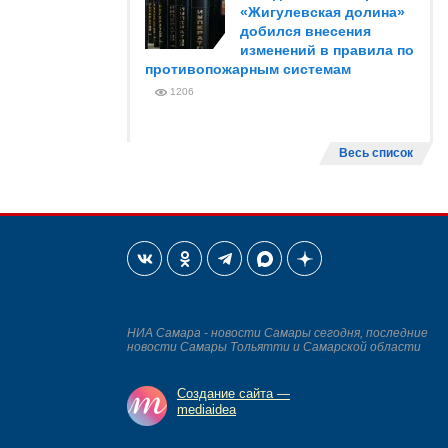
«Жигулевская долина»
добился внесения
изменений в правила по
противопожарным системам
1206
Весь список
НИА Самара - новости Самары сегодня, последние
новости Самары Тольятти и Самарской области
Создание сайта —
mediaidea