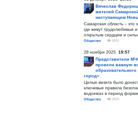
Вячеслав Федорищ
жителей Самарской
наступающим Нов
Самарская область – это 
где живут трудолюбивые и
открытым сердцем и силь
Общество
2652
28 ноября 2025
19:57
Представители МЧ
провели важную вс
образовательного
город»
Целью визита было донес
ключевые правила безопа
водоемах в период форми
Общество
2825