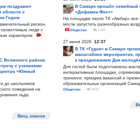
ев поздравил
В Самаре прошёл семейный
 области с
«Дофамин Фест»
ым Годом
На площадке около ТК «Амбар» вс
замечательный регион,
могли запустить разнообразных воз
 талантливые люди с
Общество
1249
ным характером.
27 июня 2026
12:37
В ТК «Гудок» в Самаре пров
масштабное мероприятие, п
С Волжского района
к празднованию Дня молодё
тречу с учениками
Для гостей были подготовлены масте
 центра «Южный
интерактивные площадки, соревнова
тренинги, ярмарка вакансий и презе
ти до школьников
образовательных организаций Сама
сного поведения на
Общество
2973
рования льда.
В
Весь список