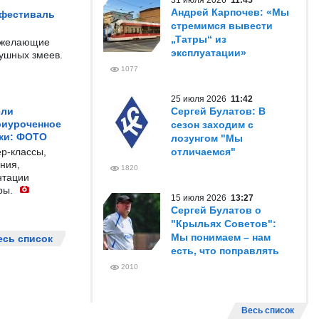
31 июля 2026
11:45
Андрей Карпочев: «Мы
 фестиваль
стремимся вывести
„Татры“ из
е желающие
эксплуатации»
душных змеев.
1077
25 июля 2026
11:42
ели
Сергей Булатов: В
риуроченное
сезон заходим с
жи: ФОТО
лозунгом "Мы
р-классы,
отличаемся"
ния,
1820
нтации
ры.
15 июля 2026
13:27
Сергей Булатов о
"Крыльях Советов":
Мы понимаем – нам
есь список
есть, что поправлять
2010
Весь список