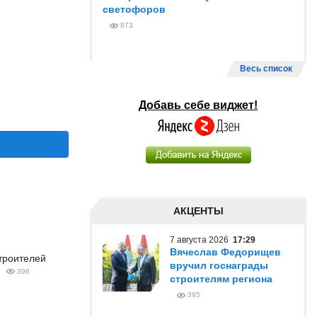
светофоров
873
Весь список
Добавь себе виджет!
АКЦЕНТЫ
7 августа 2026
17:29
Вячеслав Федорищев
троителей
вручил госнаграды
398
строителям региона
395