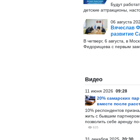
Будут работат
детские аттракционы, наст
06 августа 20
Вячеслав Ф
развитие С
В четверг, 6 августа, в М
Федорищева с первым заме
Видео
11 июня 2026
09:28
20% самарских па
вместе после расс
10% респондентов призна
жить с бывшим партнером и
позволить себе аренду по
835
31 декабря 2025
20:30