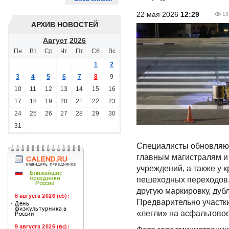
22 мая 2026
12:29
18
АРХИВ НОВОСТЕЙ
Август
2026
Пн
Вт
Ср
Чт
Пт
Сб
Вс
1
2
3
4
5
6
7
8
9
10
11
12
13
14
15
16
17
18
19
20
21
22
23
24
25
26
27
28
29
30
31
Специалисты обновляют
главным магистралям и 
учреждений, а также у 
пешеходных переходов, 
другую маркировку, ду
Предварительно участк
«легли» на асфальтовое