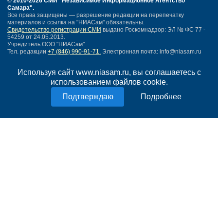
©
2010-2026 СМИ
"Независимое Информационное Агентство
Самара"
.
Все права защищены — разрешение редакции на перепечатку
материалов и ссылка на "НИАСам" обязательны.
Свидетельство регистрации СМИ
выдано Роскомнадзор: ЭЛ № ФС 77 -
54259 от 24.05.2013.
Учредитель ООО "НИАСам".
Тел. редакции
+7 (846) 990-91-71.
Электронная почта: info@niasam.ru
Написать письмо
Используя сайт www.niasam.ru, вы соглашаетесь с
Карта сайта
использованием файлов cookie.
Нашли ошибку?
Политика конфиденциальности
Подробнее
Согласие на обработку персональных данных
18+
НИА Самара - новости Самары сегодня, последние новости Самары
Тольятти и Самарской области
Создание сайта —
mediaidea