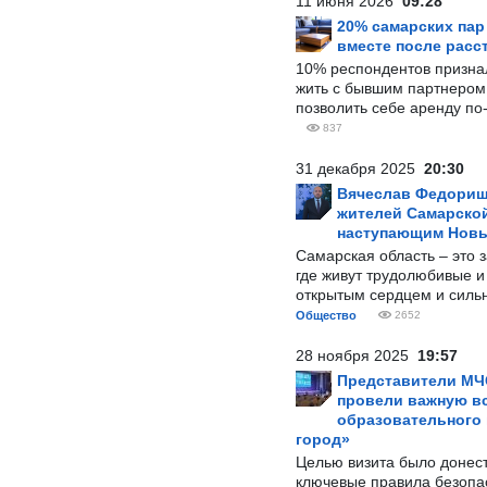
11 июня 2026
09:28
20% самарских па
вместе после расс
10% респондентов призна
жить с бывшим партнером и
позволить себе аренду по
837
31 декабря 2025
20:30
Вячеслав Федорищ
жителей Самарской
наступающим Нов
Самарская область – это 
где живут трудолюбивые и
открытым сердцем и силь
Общество
2652
28 ноября 2025
19:57
Представители МЧ
провели важную вс
образовательного
город»
Целью визита было донес
ключевые правила безопа