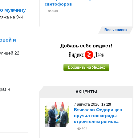
светофоров
го мужчину
938
ляжа на 9-й
Весь список
овой и
Добавь себе виджет!
 улицей 22
ра) и
АКЦЕНТЫ
7 августа 2026
17:29
Вячеслав Федорищев
вручил госнаграды
строителям региона
701