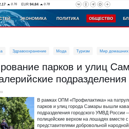
2.17
0.76
EUR
94.84
0.78
СТЕЙ
ЭКОНОМИКА
ПОЛИТИКА
ОБЩЕСТВО
БЛ
ра
Здравоохранение
Мода
Туризм
Мир домашних
ирование парков и улиц Са
алерийские подразделения
69
В рамках ОПМ «Профилактика» на патру
парков и улиц города Самары вышли кав
подразделения городского УМВД России 
полицейские верхом на лошадях вместе с
представителями добровольной народно