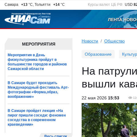
Самара
+13
°C, Тольятти
+14
°C
Курсы валют ЦБ РФ:
USD
8
ЛЕНТА НОВО
Новости
Общество
МЕРОПРИЯТИЯ
Образование
Культу
Мероприятия в День
физкультурника пройдут в
большинстве городов и районов
На патрул
Самарской области
вышли кав
В Самаре будет проходить
Международный фестиваль Арт-
фотографии «Форма,образ,
воображение»
22 мая 2026
15:53
11
В Самаре пройдет лекция «На
пирог пришли соседи: феномен
соседства в современном
краеведении»
Весь список