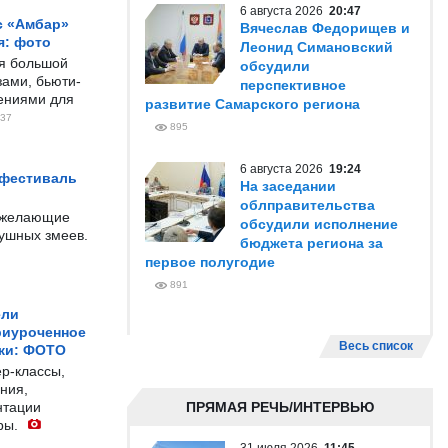
6 августа 2026
20:47
с «Амбар»
Вячеслав Федорищев и
я: фото
Леонид Симановский
ся большой
обсудили
ами, бьюти-
перспективное
чениями для
развитие Самарского региона
37
895
6 августа 2026
19:24
 фестиваль
На заседании
облправительства
е желающие
обсудили исполнение
душных змеев.
бюджета региона за
первое полугодие
891
ели
риуроченное
Весь список
жи: ФОТО
р-классы,
ния,
нтации
ПРЯМАЯ РЕЧЬ/ИНТЕРВЬЮ
ры.