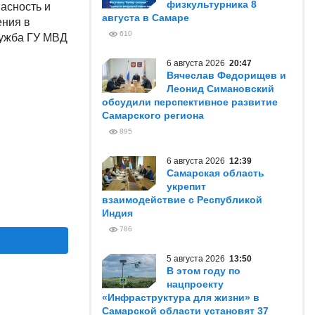
физкультурника 8
асность и
августа в Самаре
ния в
610
лужба ГУ МВД
6 августа 2026
20:47
Вячеслав Федорищев и
Леонид Симановский
обсудили перспективное развитие
Самарского региона
895
6 августа 2026
12:39
Самарская область
укрепит
взаимодействие с Республикой
Индия
786
5 августа 2026
13:50
В этом году по
нацпроекту
«Инфраструктура для жизни» в
Самарской области установят 37