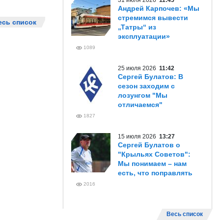
31 июля 2026
11:45
Андрей Карпочев: «Мы
стремимся вывести
есь список
„Татры“ из
эксплуатации»
1089
25 июля 2026
11:42
Сергей Булатов: В
сезон заходим с
лозунгом "Мы
отличаемся"
1827
15 июля 2026
13:27
Сергей Булатов о
"Крыльях Советов":
Мы понимаем – нам
есть, что поправлять
2016
Весь список