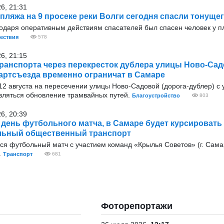
26, 21:31
 пляжа на 9 просеке реки Волги сегодня спасли тонуще
годаря оперативным действиям спасателей был спасен человек у п
ествия
578
26, 21:15
ранспорта через перекресток дублера улицы Ново-Сад
артсъезда временно ограничат в Самаре
9 12 августа на пересечении улицы Ново-Садовой (дорога-дублер) с
вляться обновление трамвайных путей.
Благоустройство
803
26, 20:39
в день футбольного матча, в Самаре будет курсировать
льный общественный транспорт
тся футбольный матч с участием команд «Крылья Советов» (г. Сама
.
Транспорт
681
Фоторепортажи