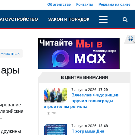
Об агентстве
Контакты
Реклама на сайте
АГОУСТРОЙСТВО
ЗАКОН И ПОРЯДОК
 животных
мары
В ЦЕНТРЕ ВНИМАНИЯ
7 августа 2026
17:29
Вячеслав Федорищев
вручил госнаграды
лирование
строителям региона
алерийские
704
—
7 августа 2026
13:48
й дружины
Программа Дня