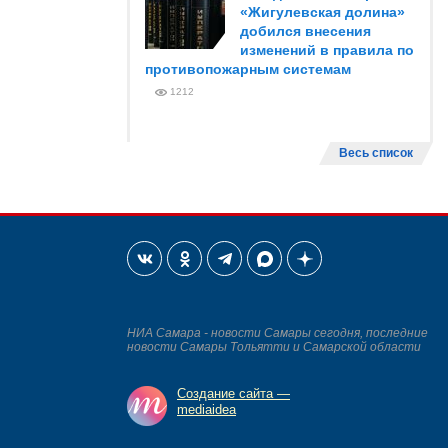
«Жигулевская долина»
добился внесения
изменений в правила по
противопожарным системам
1212
Весь список
НИА Самара - новости Самары сегодня, последние
новости Самары Тольятти и Самарской области
Создание сайта —
mediaidea