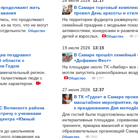
26 июля 2026
12:17
р продолжают жить
В Самаре торговый комплек
тавания
провел День красоты и стил
лись, что продолжают
На территории фудкорта развернул
з-за того, что не могут
семейный праздник с модными показ
-отдельности.
активностями, конкурсами и развле
Общество
детей и взрослых.
Общество
17
19 июля 2026
13:15
ев поздравил
В Самаре прошёл семейный
 области с
«Дофамин Фест»
ым Годом
На площадке около ТК «Амбар» вс
замечательный регион,
могли запустить разнообразных воз
 талантливые люди с
Общество
1257
ным характером.
27 июня 2026
12:37
В ТК «Гудок» в Самаре пров
масштабное мероприятие, п
С Волжского района
к празднованию Дня молодё
тречу с учениками
Для гостей были подготовлены масте
 центра «Южный
интерактивные площадки, соревнова
тренинги, ярмарка вакансий и презе
ти до школьников
образовательных организаций Сама
сного поведения на
Общество
2981