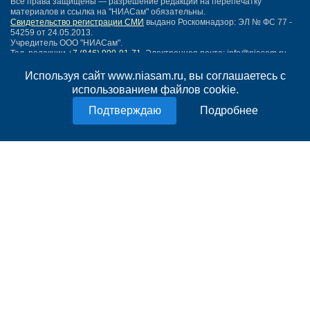
Все права защищены — разрешение редакции на перепечатку
материалов и ссылка на "НИАСам" обязательны.
Свидетельство регистрации СМИ
выдано Роскомнадзор: ЭЛ № ФС 77 -
54259 от 24.05.2013.
Учредитель ООО "НИАСам".
Тел. редакции
+7 (846) 990-91-71.
Электронная почта: info@niasam.ru
Написать письмо
Используя сайт www.niasam.ru, вы соглашаетесь с
Карта сайта
использованием файлов cookie.
Нашли ошибку?
Подробнее
Политика конфиденциальности
Согласие на обработку персональных данных
18+
НИА Самара - новости Самары сегодня, последние новости Самары
Тольятти и Самарской области
Создание сайта —
mediaidea