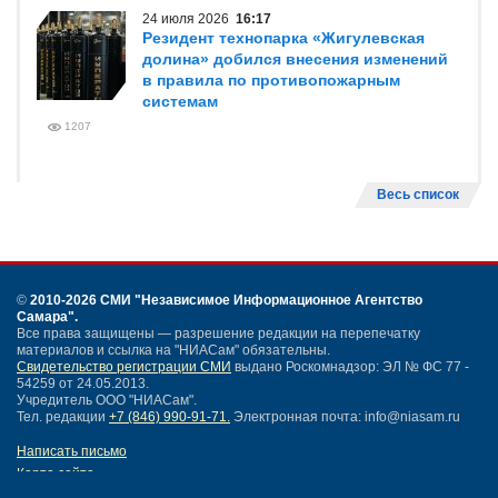
24 июля 2026
16:17
Резидент технопарка «Жигулевская
долина» добился внесения изменений
в правила по противопожарным
системам
1207
Весь список
©
2010-2026 СМИ
"Независимое Информационное Агентство
Самара"
.
Все права защищены — разрешение редакции на перепечатку
материалов и ссылка на "НИАСам" обязательны.
Свидетельство регистрации СМИ
выдано Роскомнадзор: ЭЛ № ФС 77 -
54259 от 24.05.2013.
Учредитель ООО "НИАСам".
Тел. редакции
+7 (846) 990-91-71.
Электронная почта: info@niasam.ru
Написать письмо
Карта сайта
Нашли ошибку?